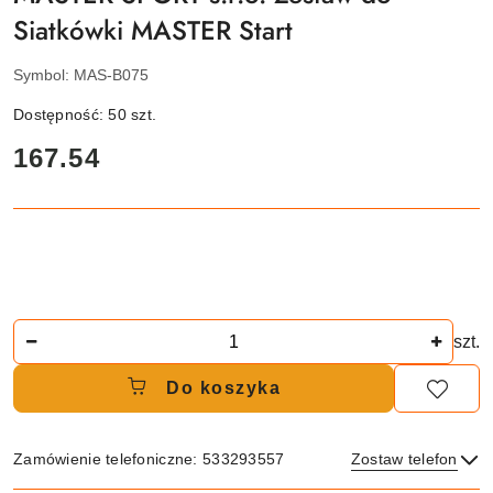
Siatkówki MASTER Start
Symbol:
MAS-B075
Dostępność:
50
szt.
cena:
167.54
Ilość
szt.
Do koszyka
Zamówienie telefoniczne: 533293557
Zostaw telefon