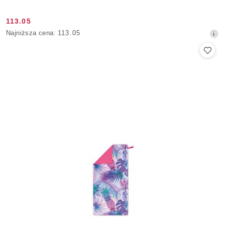
113.05
Cena
Najniższa
Najniższa cena:
113.05
promocyjna:
cena
z
30
dni
przed
obniżką