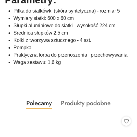
Parametry:
Piłka do siatkówki (skóra syntetyczna) - rozmiar 5
Wymiary siatki: 600 x 60 cm
Słupki aluminiowe do siatki - wysokość 224 cm
Średnica słupków 2,5 cm
Kołki z tworzywa sztucznego - 4 szt.
Pompka
Praktyczna torba do przenoszenia i przechowywania
Waga zestawu: 1,6 kg
Produkty
Produkty
Polecamy
Produkty podobne
Pomiń karuzelę produktów
o
o
statusie:
statusie: