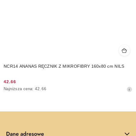
NCR14 ANANAS RĘCZNIK Z MIKROFIBRY 160x80 cm NILS
42.66
Cena
Najniższa
Najniższa cena:
42.66
promocyjna:
cena
z
30
dni
przed
obniżką
Dane adresowe