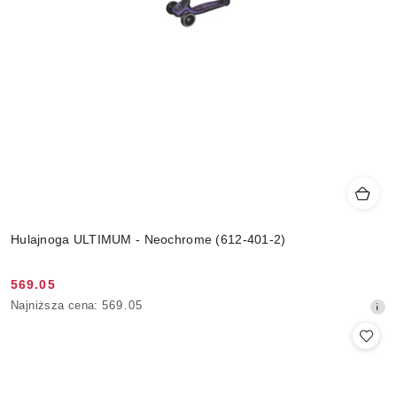
Hulajnoga ULTIMUM - Neochrome (612-401-2)
569.05
Cena
Najniższa
Najniższa cena:
569.05
promocyjna:
cena
z
30
dni
przed