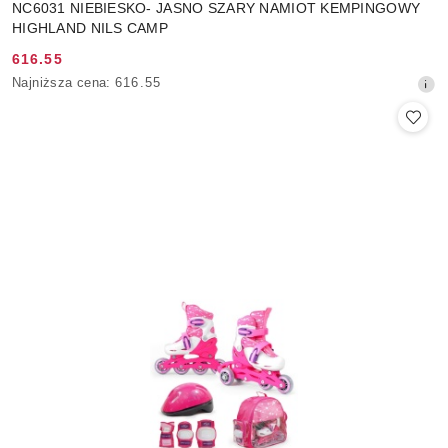
NC6031 NIEBIESKO- JASNO SZARY NAMIOT KEMPINGOWY
HIGHLAND NILS CAMP
616.55
Cena
Najniższa
Najniższa cena:
616.55
promocyjna:
cena
z
30
dni
przed
obniżką