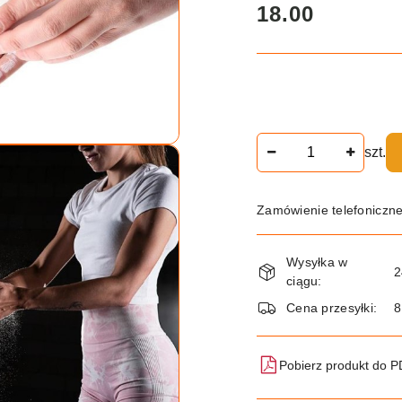
cena:
18.00
Ilość
szt.
Zamówienie telefoniczn
Dostępność
Wysyłka w
i
2
ciągu:
dostawa
Cena przesyłki:
8
Pobierz produkt do 