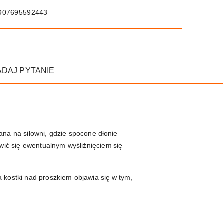
907695592443
ADAJ PYTANIE
ana na siłowni, gdzie spocone dłonie
twić się ewentualnym wyśliźnięciem się
 kostki nad proszkiem objawia się w tym,