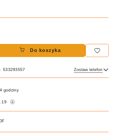
Do koszyka
e: 533293557
Zostaw telefon
Wyślij
4 godziny
.19
PDF