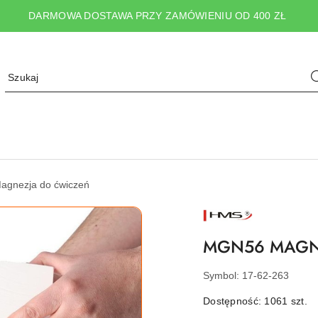
DARMOWA DOSTAWA PRZY ZAMÓWIENIU OD 400 ZŁ
agnezja do ćwiczeń
NAZWA
PRODUCENTA:
HMS
MGN56 MAGN
Symbol:
17-62-263
Dostępność:
1061
szt.