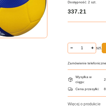
Dostępność:
2
szt.
cena:
337.21
Ilość
szt.
Zamówienie telefoniczn
Dostępność
Wysyłka w
i
2
ciągu:
dostawa
Cena przesyłki:
8
Więcej o produkcie