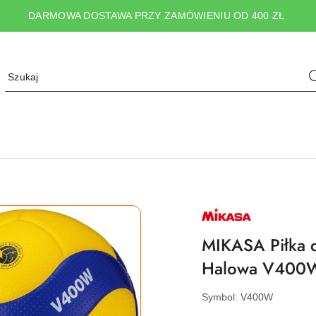
DARMOWA DOSTAWA PRZY ZAMÓWIENIU OD 400 ZŁ
NAZWA
PRODUCENTA:
MIKASA
MIKASA Piłka 
Halowa V400
Symbol:
V400W