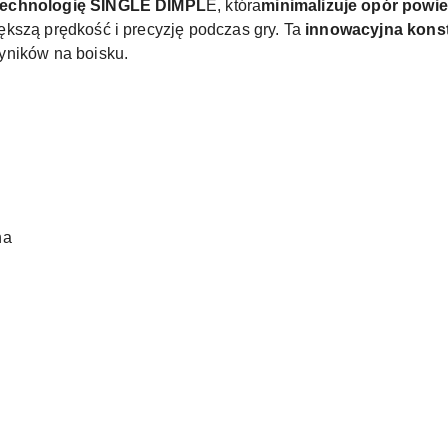
technologię SINGLE DIMPL
E, która
minimalizuje opór powie
kszą prędkość i precyzję podczas gry. Ta
innowacyjna kons
yników na boisku.
na