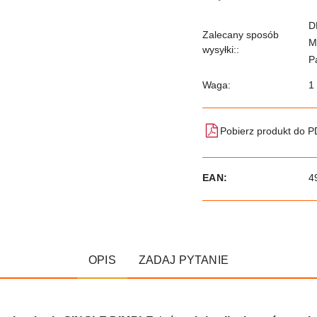
D
Zalecany sposób
M
wysyłki::
P
Waga:
1
Pobierz produkt do 
EAN:
4
OPIS
ZADAJ PYTANIE