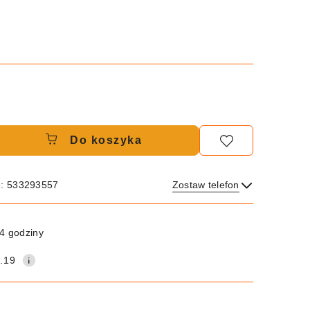
Do koszyka
e: 533293557
Zostaw telefon
Wyślij
4 godziny
.19