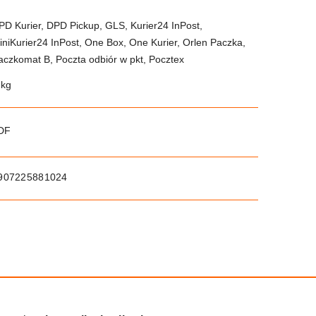
PD Kurier, DPD Pickup, GLS, Kurier24 InPost,
iniKurier24 InPost, One Box, One Kurier, Orlen Paczka,
aczkomat B, Poczta odbiór w pkt, Pocztex
 kg
PDF
907225881024