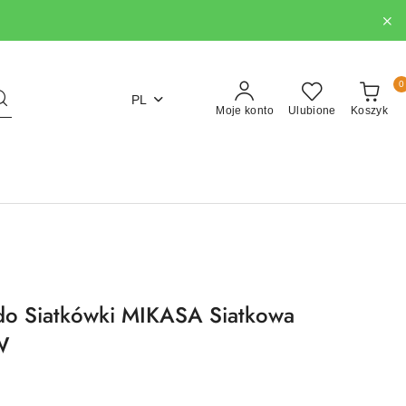
0
PL
Moje konto
Ulubione
Koszyk
do Siatkówki MIKASA Siatkowa
W