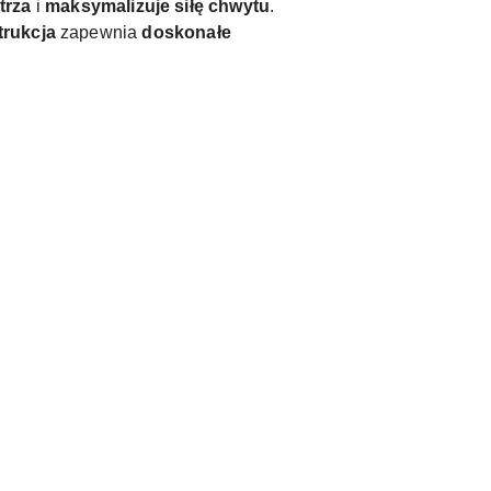
trza
i
maksymalizuje siłę chwytu
.
trukcja
zapewnia
doskonałe