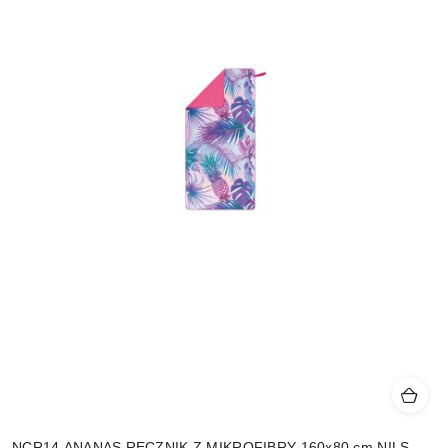
NCR14 ANANAS RĘCZNIK Z MIKROFIBRY 160x80 cm NILS