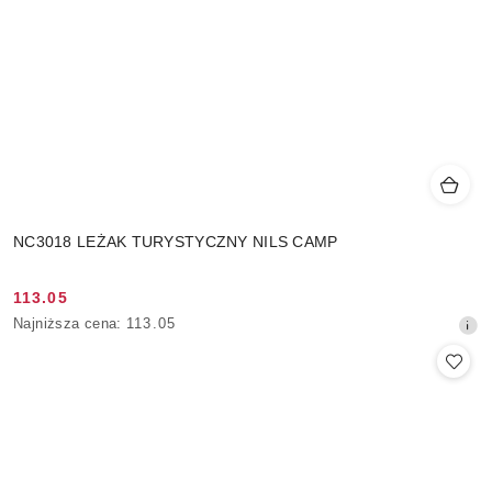
NC3018 LEŻAK TURYSTYCZNY NILS CAMP
113.05
Cena
Najniższa
Najniższa cena:
113.05
promocyjna:
cena
z
30
dni
przed
obniżką