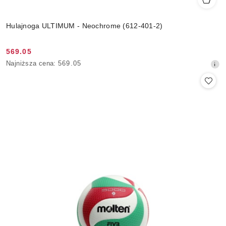
Hulajnoga ULTIMUM - Neochrome (612-401-2)
569.05
Cena
Najniższa
Najniższa cena:
569.05
promocyjna:
cena
z
30
dni
przed
obniżką