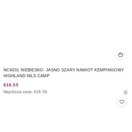
NC6031 NIEBIESKO- JASNO SZARY NAMIOT KEMPINGOWY
HIGHLAND NILS CAMP
616.55
Cena
Najniższa
Najniższa cena:
616.55
promocyjna:
cena
z
30
dni
przed
obniżką