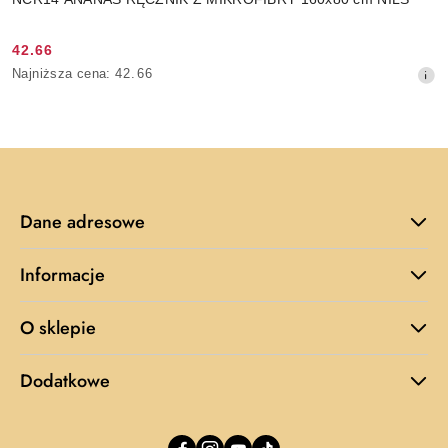
42.66
Cena
Najniższa
Najniższa cena:
42.66
promocyjna:
cena
z
30
dni
przed
obniżką
Dane adresowe
Informacje
O sklepie
Dodatkowe