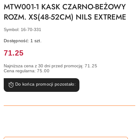
MTW001-1 KASK CZARNO-BEŻOWY
ROZM. XS(48-52CM) NILS EXTREME
Symbol:
16-70-331
Dostępność:
1
szt.
Cena:
71.25
Najniższa cena z 30 dni przed promocją:
71.25
Cena regularna:
75.00
Do końca promocji pozostało: