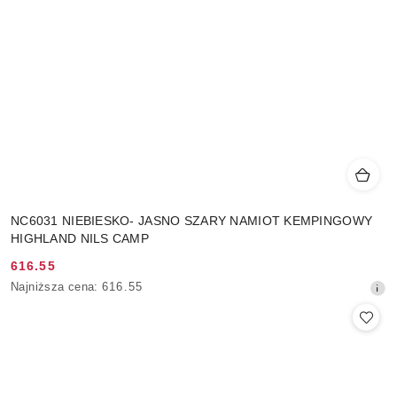
NC6031 NIEBIESKO- JASNO SZARY NAMIOT KEMPINGOWY
HIGHLAND NILS CAMP
616.55
Cena
Najniższa
Najniższa cena:
616.55
promocyjna:
cena
z
30
dni
przed
obniżką