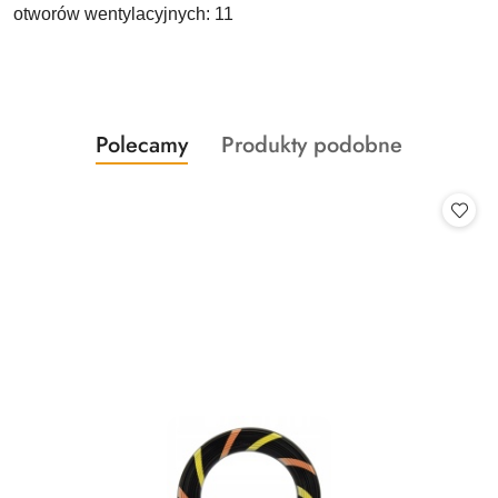
otworów wentylacyjnych: 11
Produkty
Produkty
Polecamy
Produkty podobne
Pomiń karuzelę produktów
o
o
statusie:
statusie: