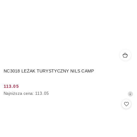
NC3018 LEŻAK TURYSTYCZNY NILS CAMP
113.05
Cena
Najniższa
Najniższa cena:
113.05
promocyjna:
cena
z
30
dni
przed
obniżką