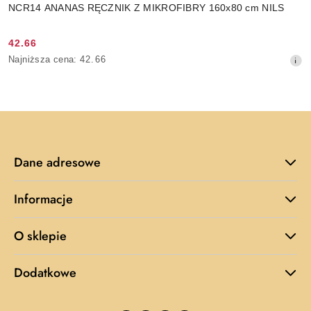
NCR14 ANANAS RĘCZNIK Z MIKROFIBRY 160x80 cm NILS
42.66
Cena
Najniższa
Najniższa cena:
42.66
promocyjna:
cena
z
30
dni
przed
obniżką
Dane adresowe
Informacje
O sklepie
Dodatkowe