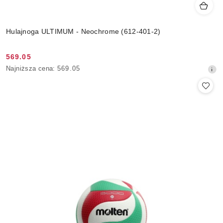
Hulajnoga ULTIMUM - Neochrome (612-401-2)
569.05
Cena
Najniższa
Najniższa cena:
569.05
promocyjna:
cena
z
30
dni
przed
obniżką