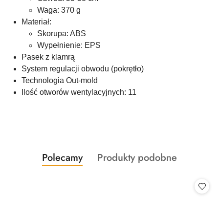
Waga: 370 g
Materiał:
Skorupa: ABS
Wypełnienie: EPS
Pasek z klamrą
System regulacji obwodu (pokrętło)
Technologia Out-mold
Ilość otworów wentylacyjnych: 11
Produkty
Produkty
Polecamy
Produkty podobne
Pomiń karuzelę produktów
o
o
statusie:
statusie: