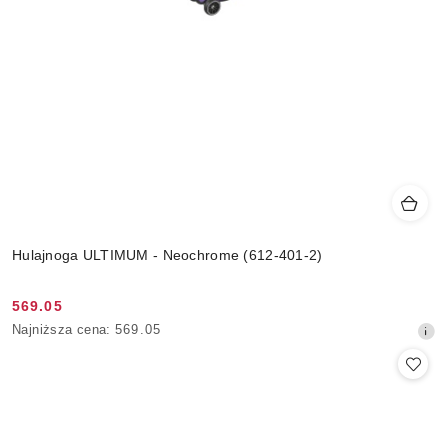
Hulajnoga ULTIMUM - Neochrome (612-401-2)
569.05
Cena
Najniższa
Najniższa cena:
569.05
promocyjna:
cena
z
30
dni
przed
obniżką