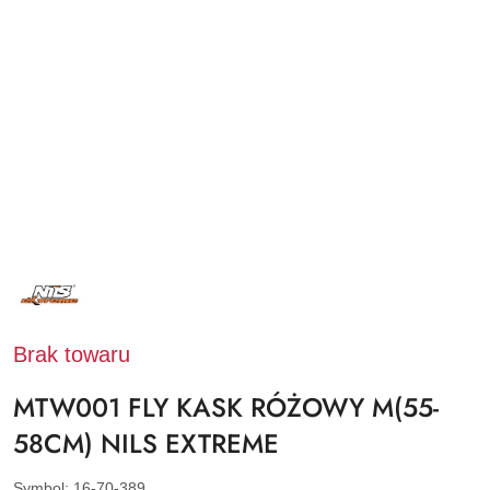
NAZWA
PRODUCENTA:
NILS
EXTREME
Brak towaru
MTW001 FLY KASK RÓŻOWY M(55-
58CM) NILS EXTREME
Symbol:
16-70-389