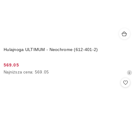
Hulajnoga ULTIMUM - Neochrome (612-401-2)
569.05
Cena
Najniższa
Najniższa cena:
569.05
promocyjna:
cena
z
30
dni
przed
obniżką