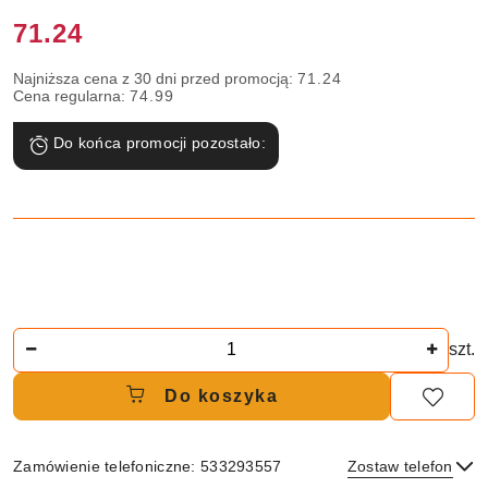
Cena:
71.24
Najniższa cena z 30 dni przed promocją:
71.24
Cena regularna:
74.99
Do końca promocji pozostało:
Ilość
szt.
Do koszyka
Zamówienie telefoniczne: 533293557
Zostaw telefon