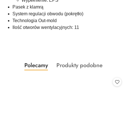
Wypełnienie: EPS
Pasek z klamrą
System regulacji obwodu (pokrętło)
Technologia Out-mold
Ilość otworów wentylacyjnych: 11
Produkty
Produkty
Polecamy
Produkty podobne
Pomiń karuzelę produktów
o
o
statusie:
statusie: