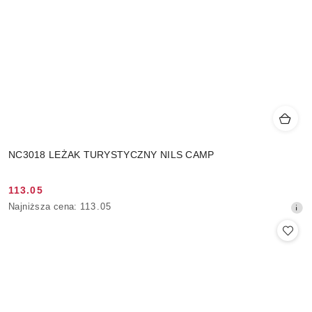
NC3018 LEŻAK TURYSTYCZNY NILS CAMP
113.05
Cena
Najniższa
Najniższa cena:
113.05
promocyjna:
cena
z
30
dni
przed
obniżką