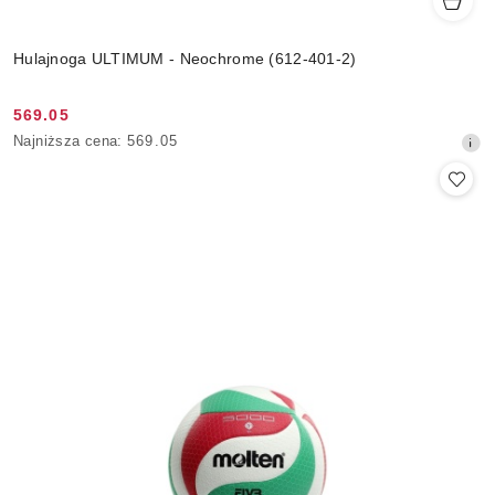
Hulajnoga ULTIMUM - Neochrome (612-401-2)
569.05
Cena
Najniższa
Najniższa cena:
569.05
promocyjna:
cena
z
30
dni
przed
obniżką