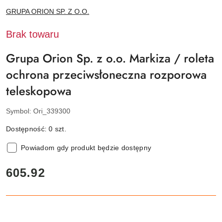
NAZWA
GRUPA ORION SP. Z O.O.
PRODUCENTA:
Brak towaru
Grupa Orion Sp. z o.o. Markiza / roleta
ochrona przeciwsłoneczna rozporowa
teleskopowa
Symbol:
Ori_339300
Dostępność:
0
szt.
Powiadom gdy produkt będzie dostępny
cena:
605.92