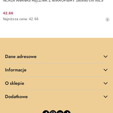
NCR14 ANANAS RĘCZNIK Z MIKROFIBRY 160x80 cm NILS
42.66
Cena
Najniższa
Najniższa cena:
42.66
promocyjna:
cena
z
30
dni
przed
obniżką
Dane adresowe
Informacje
O sklepie
Dodatkowe