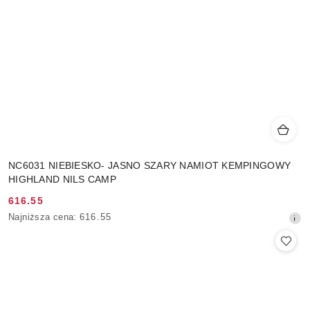
NC6031 NIEBIESKO- JASNO SZARY NAMIOT KEMPINGOWY
HIGHLAND NILS CAMP
616.55
Cena
Najniższa
Najniższa cena:
616.55
promocyjna:
cena
z
30
dni
przed
obniżką