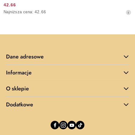
42.66
Cena
Najniższa
Najniższa cena:
42.66
promocyjna:
cena
z
30
dni
przed
obniżką
Dane adresowe
Informacje
O sklepie
Dodatkowe