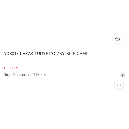
NC3018 LEŻAK TURYSTYCZNY NILS CAMP
113.05
Cena
Najniższa
Najniższa cena:
113.05
promocyjna:
cena
z
30
dni
przed
obniżką