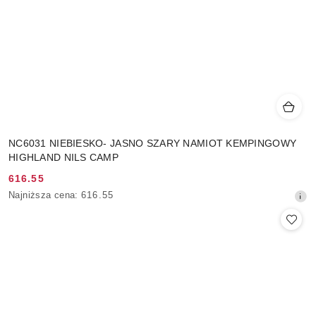
NC6031 NIEBIESKO- JASNO SZARY NAMIOT KEMPINGOWY
HIGHLAND NILS CAMP
616.55
Cena
Najniższa
Najniższa cena:
616.55
promocyjna:
cena
z
30
dni
przed
obniżką