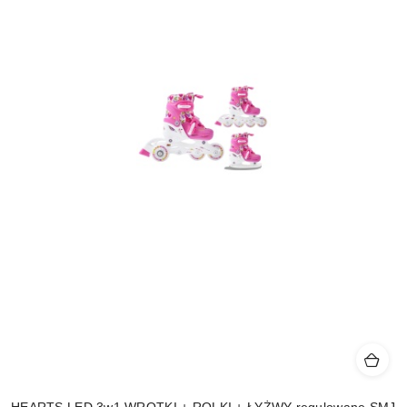
HEARTS LED 3w1 WROTKI + ROLKI + ŁYŻWY regulowane SMJ