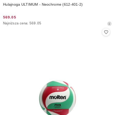
Hulajnoga ULTIMUM - Neochrome (612-401-2)
569.05
Cena
Najniższa
Najniższa cena:
569.05
promocyjna:
cena
z
30
dni
przed
obniżką