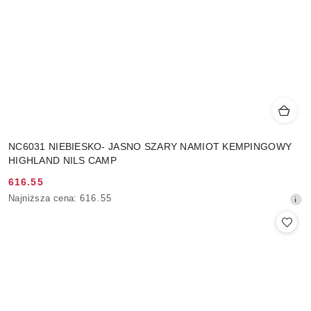
NC6031 NIEBIESKO- JASNO SZARY NAMIOT KEMPINGOWY
HIGHLAND NILS CAMP
616.55
Cena
Najniższa
Najniższa cena:
616.55
promocyjna:
cena
z
30
dni
przed
obniżką