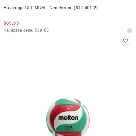
Hulajnoga ULTIMUM - Neochrome (612-401-2)
569.05
Cena
Najniższa
Najniższa cena:
569.05
promocyjna:
cena
z
30
dni
przed
obniżką