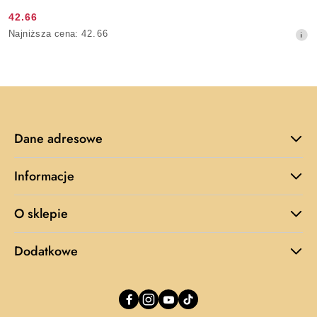
42.66
Cena
Najniższa
Najniższa cena:
42.66
promocyjna:
cena
z
30
dni
przed
obniżką
Dane adresowe
Informacje
O sklepie
Dodatkowe