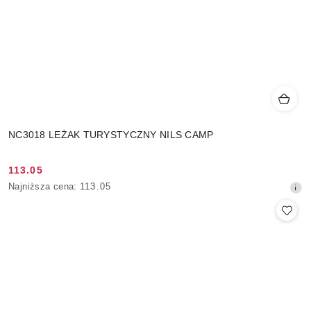
NC3018 LEŻAK TURYSTYCZNY NILS CAMP
113.05
Cena
Najniższa
Najniższa cena:
113.05
promocyjna:
cena
z
30
dni
przed
obniżką