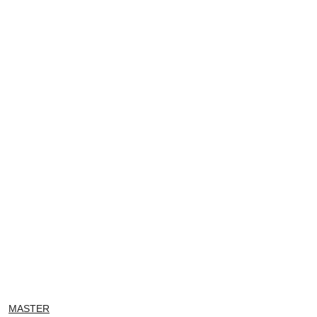
NAZWA
MASTER
PRODUCENTA: