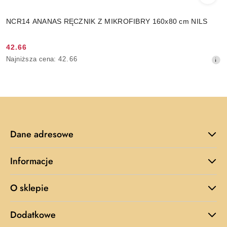
NCR14 ANANAS RĘCZNIK Z MIKROFIBRY 160x80 cm NILS
42.66
Cena
Najniższa
Najniższa cena:
42.66
promocyjna:
cena
z
30
dni
przed
obniżką
Dane adresowe
Informacje
O sklepie
Dodatkowe