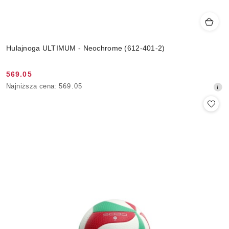
Hulajnoga ULTIMUM - Neochrome (612-401-2)
569.05
Cena
Najniższa
Najniższa cena:
569.05
promocyjna:
cena
z
30
dni
przed
obniżką