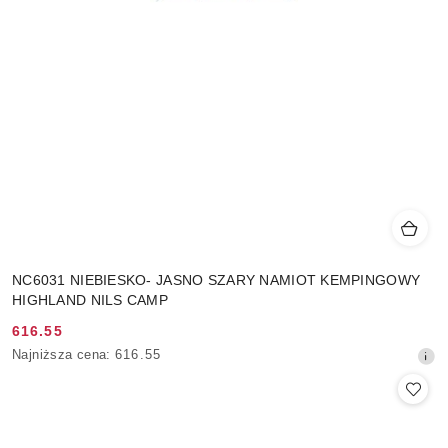
NC6031 NIEBIESKO- JASNO SZARY NAMIOT KEMPINGOWY
HIGHLAND NILS CAMP
616.55
Cena
Najniższa
Najniższa cena:
616.55
promocyjna:
cena
z
30
dni
przed