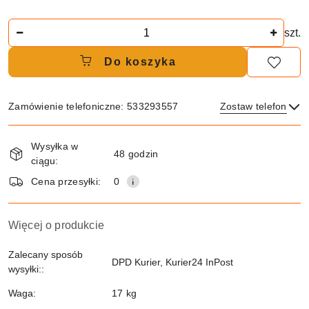
Ilość
szt.
Do koszyka
Zamówienie telefoniczne: 533293557
Zostaw telefon
Dostępność
Wysyłka w
i
48 godzin
ciągu:
dostawa
Wyślij
Cena przesyłki:
0
Więcej o produkcie
Zalecany sposób
DPD Kurier, Kurier24 InPost
wysyłki::
Waga:
17 kg