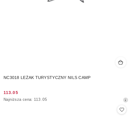
NC3018 LEŻAK TURYSTYCZNY NILS CAMP
113.05
Cena
Najniższa
Najniższa cena:
113.05
promocyjna:
cena
z
30
dni
przed
obniżką