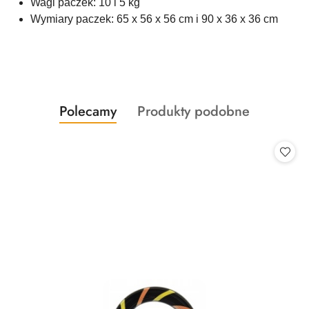
Wagi paczek: 10 i 5 kg
Wymiary paczek: 65 x 56 x 56 cm i 90 x 36 x 36 cm
Produkty
Produkty
Polecamy
Produkty podobne
Pomiń karuzelę produktów
o
o
statusie:
statusie: