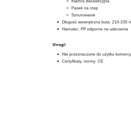
Klamra dwusekcyjna
Pasek na rzep
Sznurowanie
Długość wewnętrzna buta: 210-235
Hamulec: PP odporne na uderzenia
Uwagi:
Nie przeznaczone do użytku komerc
Certyfikaty, normy: CE
Pomiń karuzelę produktów