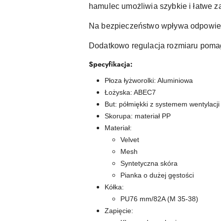
hamulec umożliwia szybkie i łatwe z
Na bezpieczeństwo wpływa odpowiedn
Dodatkowo regulacja rozmiaru poma
Specyfikacja:
Płoza łyżworolki: Aluminiowa
Łożyska: ABEC7
But: półmiękki z systemem wentylacji
Skorupa: materiał PP
Materiał:
Velvet
Mesh
Syntetyczna skóra
Pianka o dużej gęstości
Kółka:
PU76 mm/82A (M 35-38)
Zapięcie: