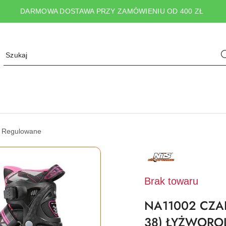
DARMOWA DOSTAWA PRZY ZAMÓWIENIU OD 400 ZŁ
i Regulowane
NAZWA
PRODUCENTA:
NILS
EXTREME
Brak towaru
NA11002 CZA
38) ŁYŻWOROL