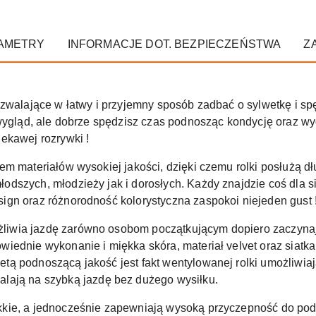
AMETRY
INFORMACJE DOT. BEZPIECZEŃSTWA
Z
ozwalające w łatwy i przyjemny sposób zadbać o sylwetkę i s
 wygląd, ale dobrze spędzisz czas podnosząc kondycję oraz w
ekawej rozrywki !
m materiałów wysokiej jakości, dzięki czemu rolki posłużą dł
dszych, młodzieży jak i dorosłych. Każdy znajdzie coś dla si
gn oraz różnorodność kolorystyczna zaspokoi niejeden gust 
żliwia jazdę zarówno osobom początkującym dopiero zaczyna
iednie wykonanie i miękka skóra, materiał velvet oraz siatk
ą podnoszącą jakość jest fakt wentylowanej rolki umożliwiaj
lają na szybką jazdę bez dużego wysiłku.
kie, a jednocześnie zapewniają wysoką przyczepność do podło