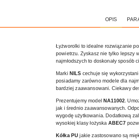
OPIS
PAR
Łyżworolki to idealne rozwiązanie p
powietrzu. Zyskasz nie tylko lepszy
najmłodszych to doskonały sposób ci
Marki
NILS
cechuje się wykorzystanie
posiadamy zarówno modele dla najmło
bardziej zaawansowani. Ciekawy desi
Prezentujemy model
NA11002
. Umo
jak i średnio zaawansowanych. Odpow
wygodę użytkowania. Dodatkową zalet
wysokiej klasy łożyska
ABEC7
pozwa
Kółka PU
jakie zastosowano są mięk