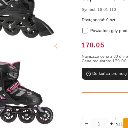
Symbol:
16-01-110
Dostępność:
0
szt.
Powiadom gdy produ
Cena:
170.05
Najniższa cena z 30 dni 
Cena regularna:
179.00
Do końca promocji
Ilość
szt.