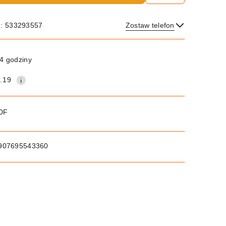
e: 533293557
Zostaw telefon
Wyślij
4 godziny
.19
PDF
907695543360