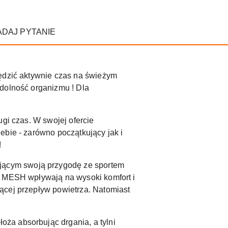
ADAJ PYTANIE
pędzić aktywnie czas na świeżym
ydolność organizmu ! Dla
ugi czas. W swojej ofercie
ebie - zarówno początkujący jak i
!
jącym swoją przygodę ze sportem
a MESH wpływają na wysoki komfort i
ącej przepływ powietrza. Natomiast
ża absorbując drgania, a tylni