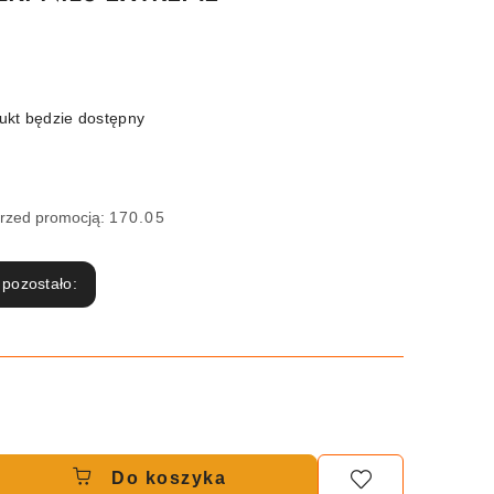
kt będzie dostępny
przed promocją:
170.05
 pozostało:
Do koszyka