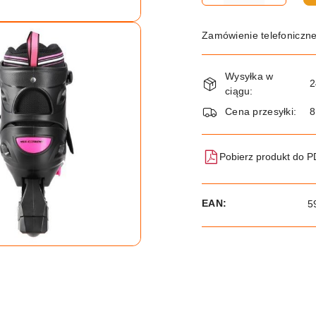
Zamówienie telefoniczn
Dostępność
Wysyłka w
i
2
ciągu:
dostawa
Cena przesyłki:
8
Pobierz produkt do 
EAN:
5