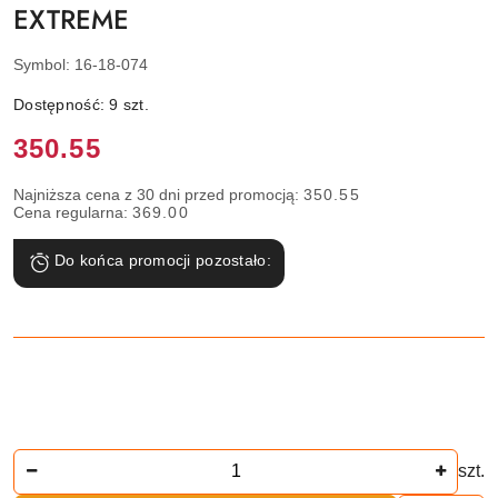
EXTREME
Symbol:
16-18-074
Dostępność:
9
szt.
Cena:
350.55
Najniższa cena z 30 dni przed promocją:
350.55
Cena regularna:
369.00
Do końca promocji pozostało:
Ilość
szt.