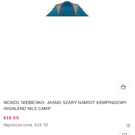
NC6031 NIEBIESKO- JASNO SZARY NAMIOT KEMPINGOWY
HIGHLAND NILS CAMP
616.55
Cena
Najniższa
Najniższa cena:
616.55
promocyjna:
cena