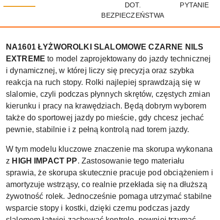
DOT.
PYTANIE
BEZPIECZEŃSTWA
NA1601 ŁYŻWOROLKI SLALOMOWE CZARNE NILS
EXTREME
to model zaprojektowany do jazdy technicznej
i dynamicznej, w której liczy się precyzja oraz szybka
reakcja na ruch stopy. Rolki najlepiej sprawdzają się w
slalomie, czyli podczas płynnych skrętów, częstych zmian
kierunku i pracy na krawędziach. Będą dobrym wyborem
także do sportowej jazdy po mieście, gdy chcesz jechać
pewnie, stabilnie i z pełną kontrolą nad torem jazdy.
W tym modelu kluczowe znaczenie ma skorupa wykonana
z
HIGH IMPACT PP
. Zastosowanie tego materiału
sprawia, że skorupa skutecznie pracuje pod obciążeniem i
amortyzuje wstrząsy, co realnie przekłada się na dłuższą
żywotność rolek. Jednocześnie pomaga utrzymać stabilne
wsparcie stopy i kostki, dzięki czemu podczas jazdy
slalomem łatwiej zachować kontrolę, pewniej trzymać