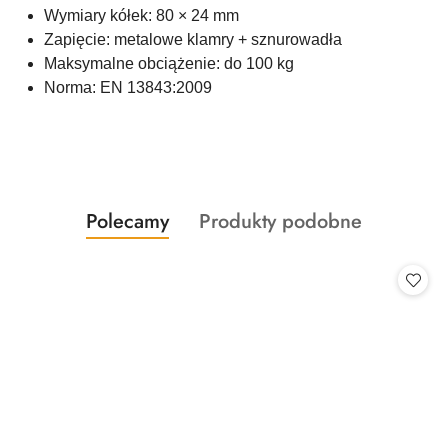
Wymiary kółek: 80 × 24 mm
Zapięcie: metalowe klamry + sznurowadła
Maksymalne obciążenie: do 100 kg
Norma: EN 13843:2009
Produkty
Produkty
Polecamy
Produkty podobne
Pomiń karuzelę produktów
o
o
statusie:
statusie: