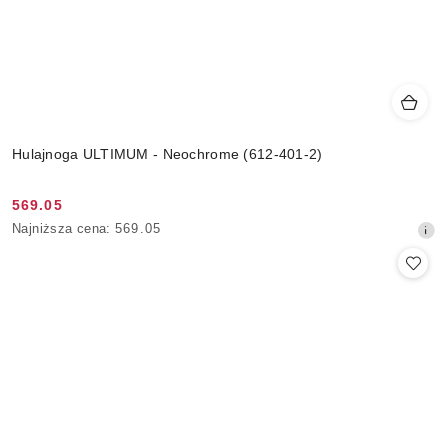
Hulajnoga ULTIMUM - Neochrome (612-401-2)
569.05
Cena
Najniższa
Najniższa cena:
569.05
promocyjna:
cena
z
30
dni
przed
obniżką