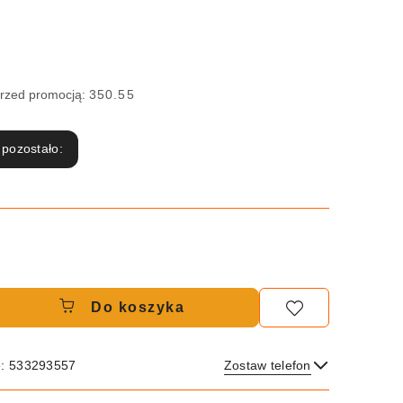
przed promocją:
350.55
 pozostało:
Do koszyka
e: 533293557
Zostaw telefon
Wyślij