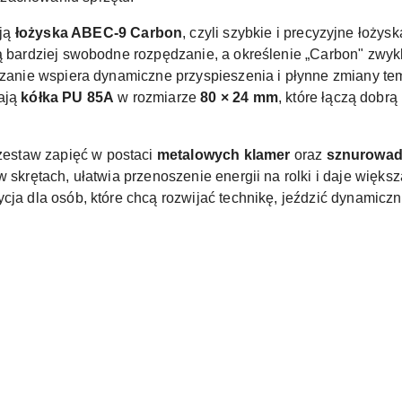
ją
łożyska ABEC-9 Carbon
, czyli szybkie i precyzyjne łożys
ją bardziej swobodne rozpędzanie, a określenie „Carbon" zwyk
iązanie wspiera dynamiczne przyspieszenia i płynne zmiany te
ają
kółka PU 85A
w rozmiarze
80 × 24 mm
, które łączą dobrą
estaw zapięć w postaci
metalowych klamer
oraz
sznurowad
w skrętach, ułatwia przenoszenie energii na rolki i daje więk
cja dla osób, które chcą rozwijać technikę, jeździć dynamicz