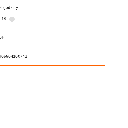
4 godziny
.19
PDF
905504100742