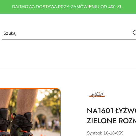
DARMOWA DOSTAWA PRZY ZAMÓWIENIU OD 400 ZŁ
NAZWA
PRODUCENTA:
NILS
EXTREME
NA1601 ŁYŻW
ZIELONE ROZM
Symbol:
16-18-059