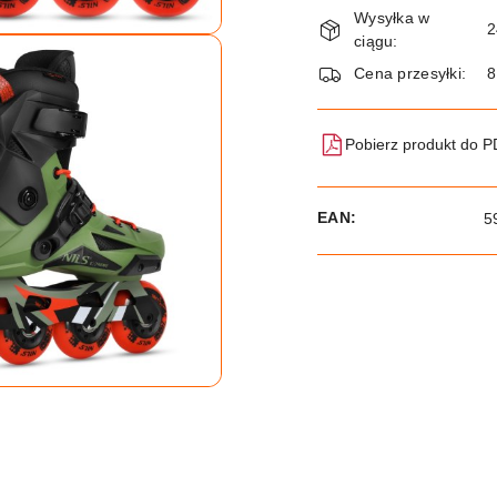
Dostępność
Wysyłka w
i
2
ciągu:
dostawa
Cena przesyłki:
8
Pobierz produkt do 
EAN:
5