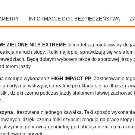
AMETRY
INFORMACJE DOT. BEZPIECZEŃSTWA
Z
E ZIELONE NILS EXTREME
to model zaprojektowany do ja
 reakcja na ruch stopy. Rolki najlepiej sprawdzają się w slalom
krawędziach. Będą dobrym wyborem także do sportowej jazdy 
ad torem jazdy.
ma skorupa wykonana z
HIGH IMPACT PP
. Zastosowanie tego
i amortyzuje wstrząsy, co realnie przekłada się na dłuższą 
ostki, dzięki czemu podczas jazdy slalomem łatwiej zachować k
h.
 szyna
, frezowana z jednego kawałka. Taki sposób wykonania
wanych, dzięki czemu rolki szybciej reagują na pracę stopy i
 utrzymuje poprawną geometrię pod obciążeniem, co ma znacz
zachowaniu sprzętu.