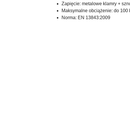
Zapięcie: metalowe klamry + sz
Maksymalne obciążenie: do 100 
Norma: EN 13843:2009
Pomiń karuzelę produktów