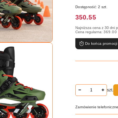
Dostępność:
2
szt.
Cena:
350.55
Najniższa cena z 30 dni 
Cena regularna:
369.00
Do końca promocji
Ilość
szt.
Zamówienie telefoniczn