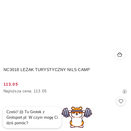
NC3018 LEŻAK TURYSTYCZNY NILS CAMP
113.05
Cena
Najniższa
Najniższa cena:
113.05
promocyjna:
cena
z
30
dni
przed
obniżką