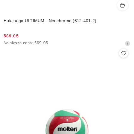
Hulajnoga ULTIMUM - Neochrome (612-401-2)
569.05
Cena
Najniższa
Najniższa cena:
569.05
promocyjna:
cena
z
30
dni
przed
obniżką