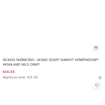
NC6031 NIEBIESKO- JASNO SZARY NAMIOT KEMPINGOWY
HIGHLAND NILS CAMP
616.55
Cena
Najniższa
Najniższa cena:
616.55
promocyjna:
cena
z
30
dni
przed
obniżką