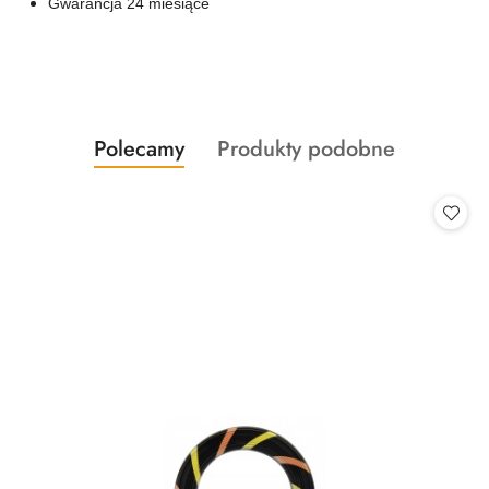
Gwarancja 24 miesiące
Produkty
Produkty
Polecamy
Produkty podobne
Pomiń karuzelę produktów
o
o
statusie:
statusie: