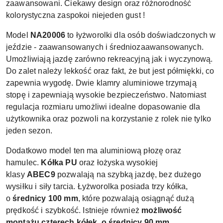
zaawansowani. Ciekawy design oraz różnorodność
kolorystyczna zaspokoi niejeden gust !
Model
NA20006
to łyżworolki dla osób doświadczonych w
jeździe - zaawansowanych i średniozaawansowanych.
Umożliwiają jazdę zarówno rekreacyjną jak i wyczynową.
Do zalet należy lekkość oraz fakt, że but jest półmiękki, co
zapewnia wygodę. Dwie klamry aluminiowe trzymają
stopę i zapewniają wysokie bezpieczeństwo. Natomiast
regulacja rozmiaru umożliwi idealne dopasowanie dla
użytkownika oraz pozwoli na korzystanie z rolek nie tylko
jeden sezon.
Dodatkowo model ten ma aluminiową płozę oraz
hamulec.
Kółka PU
oraz łożyska wysokiej
klasy
ABEC9
pozwalają na szybką jazdę, bez dużego
wysiłku i siły tarcia. Łyżworolka posiada trzy kółka,
o
średnicy 100 mm
, które pozwalają osiągnąć dużą
prędkość i szybkość. Istnieje również
możliwość
montażu czterech kółek, o średnicy 90 mm.