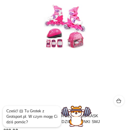
ROLKI WROTKI COMBO 2w1 ROZM.30-33 KASK
OCHRANIACZE PLECAK DLA DZIEWCZYNKI SMJ