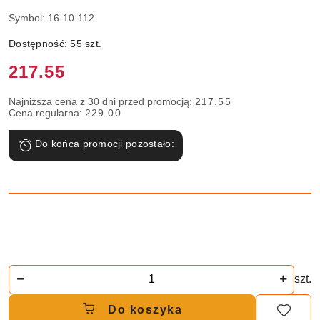
Symbol:
16-10-112
Dostępność:
55
szt.
Cena:
217.55
Najniższa cena z 30 dni przed promocją:
217.55
Cena regularna:
229.00
Do końca promocji pozostało:
Ilość
szt.
Do koszyka