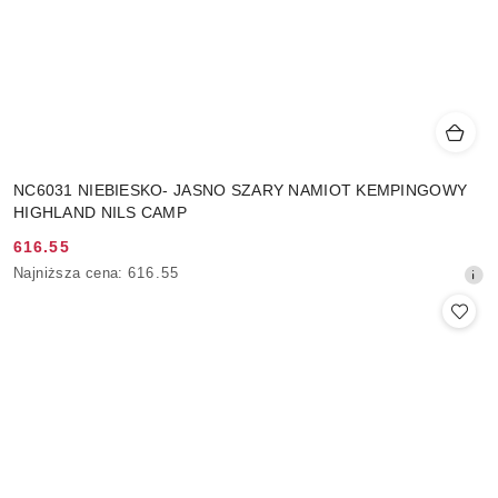
NC6031 NIEBIESKO- JASNO SZARY NAMIOT KEMPINGOWY
HIGHLAND NILS CAMP
616.55
Cena
Najniższa
Najniższa cena:
616.55
promocyjna:
cena
z
30
dni
przed
obniżką