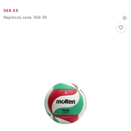
569.05
Cena
Najniższa
Najniższa cena:
569.05
promocyjna:
cena
z
30
dni
przed
obniżką