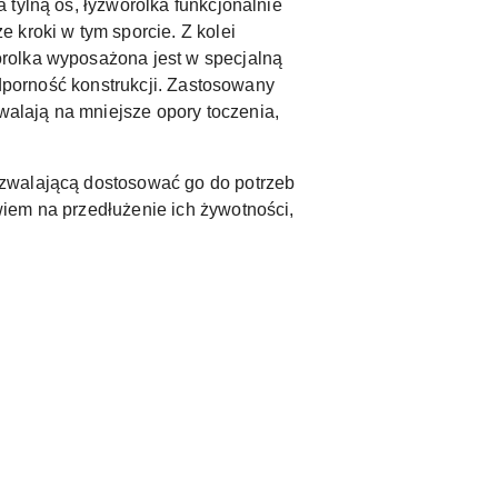
 tylną oś, łyżworolka funkcjonalnie
 kroki w tym sporcie. Z kolei
orolka wyposażona jest w specjalną
odporność konstrukcji. Zastosowany
alają na mniejsze opory toczenia,
ozwalającą dostosować go do potrzeb
iem na przedłużenie ich żywotności,