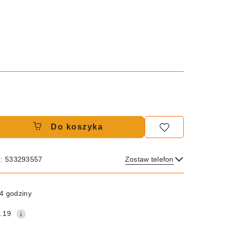
Do koszyka
e: 533293557
Zostaw telefon
Wyślij
4 godziny
.19