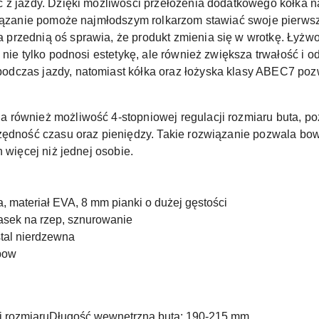
 z jazdy. Dzięki możliwości przełożenia dodatkowego kółka na
wiązanie pomoże najmłodszym rolkarzom stawiać swoje pierwsze
przednią oś sprawia, że produkt zmienia się w wrotkę. Łyżw
 nie tylko podnosi estetykę, ale również zwiększa trwałość i 
dczas jazdy, natomiast kółka oraz łożyska klasy ABEC7 pozw
 również możliwość 4-stopniowej regulacji rozmiaru buta, p
zędność czasu oraz pieniędzy. Takie rozwiązanie pozwala bow
 więcej niż jednej osobie.
materiał EVA, 8 mm pianki o dużej gęstości
asek na rzep, sznurowanie
tal nierdzewna
nbow
ji rozmiaruDługość wewnętrzna buta: 190-215 mm