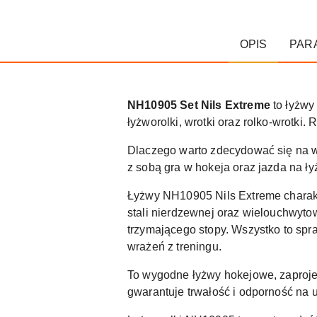
OPIS
PAR
NH10905 Set Nils Extreme
to łyżwy
łyżworolki, wrotki oraz rolko-wrotki
Dlaczego warto zdecydować się na w
z sobą gra w hokeja oraz jazda na ł
Łyżwy NH10905 Nils Extreme charakt
stali nierdzewnej oraz wielouchwyto
trzymającego stopy. Wszystko to spr
wrażeń z treningu.
To wygodne łyżwy hokejowe, zaproje
gwarantuje trwałość i odporność na