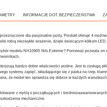
AMETRY
INFORMACJE DOT. BEZPIECZEŃSTWA
Z
 przeznaczone dla pasjonatów jazdy. Produkt oferuje 4 możliwoś
. Rolki robią niezwykłe wrażenie, dzięki świecącym kółkom LED.
ybór modelu NH10905 Nils Extreme? Ponieważ pozwala on w pe
yżworolkach.
eryzują bardzo dobre właściwości jezdne. Jest to zasługą 
wego systemu zapięć, składającego się z paska na rzep, klam
awia, że model ten sprawdza się dobrze w każdych warunkach
ktowane z myślą o początkujących i średniozaawansowanych 
 uszkodzenia mechaniczne.