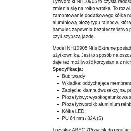
Łyżworolki NH10905 to czysta radość
zmienia się na rolko wrotkę. To roz
zamontowanie dodatkowego kółka na 
aluminiową płozę typu rainbow, która
hamulec zapewnia bezpieczeństwo po
czyli szybszą jazdę.
Model NH10905 Nils Extreme posiada
użytkownika. Jest to sposób na oszc
daje też możliwość korzystania z nich
Specyfikacja:
But: twardy
Wkładka: oddychająca membrana, 
Zapięcie: klamra dwusekcyjna, p
Płoza łyżwy: wysokogatunkowa s
Płoza łyżworolki: aluminium rai
Kółka LED:
PU 64 mm / 82A (S)
Łożyska: ABEC 7Przycisk do regulac