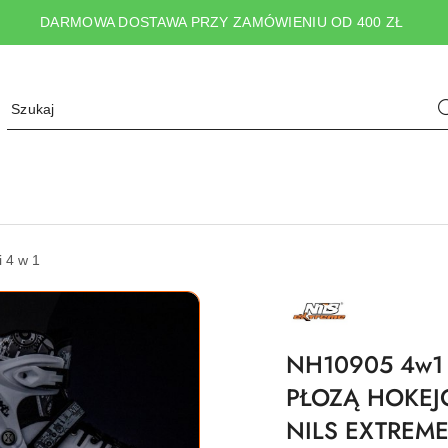
DARMOWA DOSTAWA PRZY ZAMÓWIENIU OD 400 ZŁ
i 4 w 1
NAZWA
PRODUCENTA:
NILS
EXTREME
NH10905 4w1
PŁOZĄ HOKEJ
NILS EXTREM