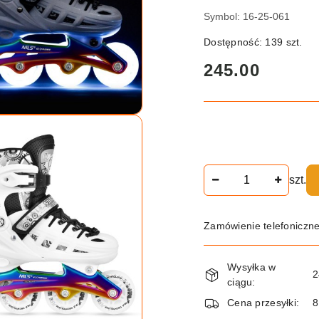
Symbol:
16-25-061
Dostępność:
139
szt.
cena:
245.00
Ilość
szt.
Zamówienie telefoniczn
Dostępność
Wysyłka w
i
2
ciągu:
dostawa
Cena przesyłki:
8