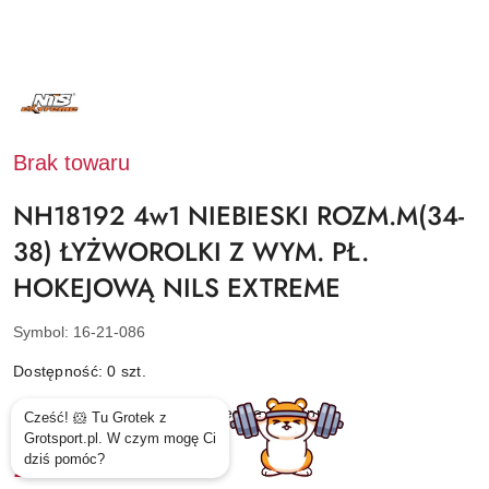
NAZWA
PRODUCENTA:
NILS
EXTREME
Brak towaru
NH18192 4w1 NIEBIESKI ROZM.M(34-
38) ŁYŻWOROLKI Z WYM. PŁ.
HOKEJOWĄ NILS EXTREME
Symbol:
16-21-086
Dostępność:
0
szt.
Powiadom gdy produkt będzie dostępny
Cena:
170.05