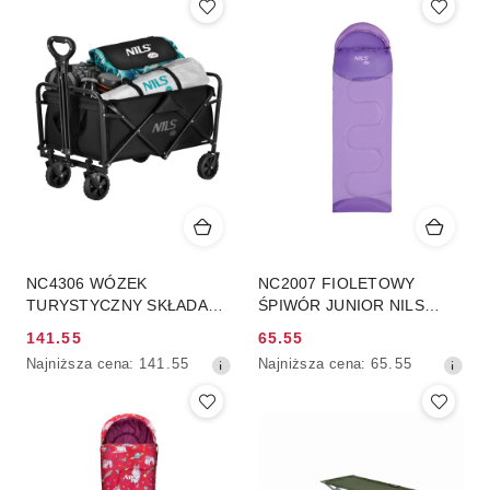
NC4306 WÓZEK
NC2007 FIOLETOWY
TURYSTYCZNY SKŁADANY
ŚPIWÓR JUNIOR NILS
CZARNY 70L NILS CAMP
CAMP
141.55
65.55
Cena
Cena
Najniższa
Najniższa
Najniższa cena:
141.55
Najniższa cena:
65.55
promocyjna:
promocyjna:
cena
cena
z
z
30
30
dni
dni
przed
przed
obniżką
obniżką