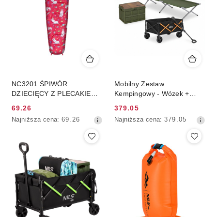
NC3201 ŚPIWÓR
Mobilny Zestaw
DZIECIĘCY Z PLECAKIEM
Kempingowy - Wózek +
UNICORNS NILS CAMP
Łóżko polowe + Składana
69.26
379.05
skrzynia
Cena
Cena
Najniższa
Najniższa
Najniższa cena:
69.26
Najniższa cena:
379.05
promocyjna:
promocyjna:
cena
cena
z
z
30
30
dni
dni
przed
przed
obniżką
obniżką