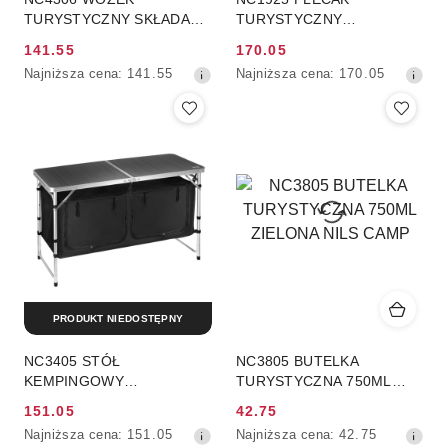
TURYSTYCZNY SKŁADANY
TURYSTYCZNY
ZIELONY 70L NILS CAMP
CZERWONY WAYFARER
141.55
170.05
35L NILS CAMP
Cena
Cena
Najniższa
Najniższa
Najniższa cena:
141.55
Najniższa cena:
170.05
promocyjna:
promocyjna:
cena
cena
z
z
30
30
dni
dni
przed
przed
obniżką
obniżką
PRODUKT NIEDOSTĘPNY
NC3405 STÓŁ
NC3805 BUTELKA
KEMPINGOWY
TURYSTYCZNA 750ML
WIELOFUNKCYJNY Z
ZIELONA NILS CAMP
151.05
42.75
SZAFKĄ NILS CAMP
Cena
Cena
Najniższa
Najniższa
Najniższa cena:
151.05
Najniższa cena:
42.75
promocyjna:
promocyjna: