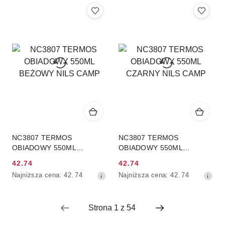
cena
cena
z
z
30
30
dni
dni
przed
przed
obniżką
obniżką
NC3807 TERMOS
NC3807 TERMOS
OBIADOWY 550ML
OBIADOWY 550ML
BEŻOWY NILS CAMP
CZARNY NILS CAMP
42.74
42.74
Cena
Cena
Najniższa
Najniższa
Najniższa cena:
42.74
Najniższa cena:
42.74
promocyjna:
promocyjna:
cena
cena
z
z
30
30
dni
dni
przed
przed