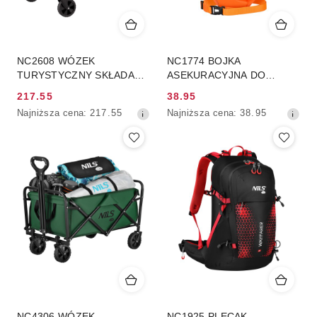
NC2608 WÓZEK
NC1774 BOJKA
TURYSTYCZNY SKŁADANY
ASEKURACYJNA DO
CZARNO-ZIELONY 100L
PŁYWANIA
217.55
38.95
NILS CAMP
POMARAŃCZOWA NILS
Cena
Cena
Najniższa
Najniższa
Najniższa cena:
217.55
Najniższa cena:
38.95
CAMP
promocyjna:
promocyjna:
cena
cena
z
z
30
30
dni
dni
przed
przed
obniżką
obniżką
NC4306 WÓZEK
NC1925 PLECAK