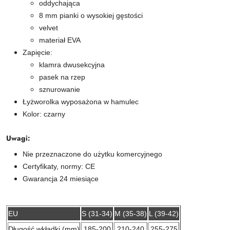
oddychająca
8 mm pianki o wysokiej gęstości
velvet
materiał EVA
Zapięcie:
klamra dwusekcyjna
pasek na rzep
sznurowanie
Łyżworolka wyposażona w hamulec
Kolor: czarny
Uwagi:
Nie przeznaczone do użytku komercyjnego
Certyfikaty, normy: CE
Gwarancja 24 miesiące
EU
S (31-34)
M (35-38)
L (39-42)
Długość wkładki (mm)
185-200
210-240
255-275