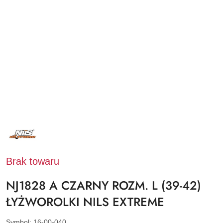
NAZWA
PRODUCENTA:
NILS
EXTREME
Brak towaru
NJ1828 A CZARNY ROZM. L (39-42)
ŁYŻWOROLKI NILS EXTREME
Symbol:
16-00-040