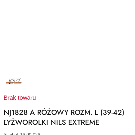
NAZWA
PRODUCENTA:
NILS
EXTREME
Brak towaru
NJ1828 A RÓŻOWY ROZM. L (39-42)
ŁYŻWOROLKI NILS EXTREME
Symbol:
16-00-036