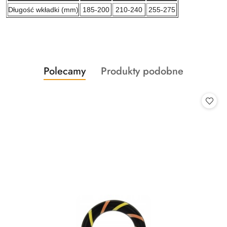
Długość wkładki (mm)
185-200
210-240
255-275
Produkty
Produkty
Polecamy
Produkty podobne
Pomiń karuzelę produktów
o
o
statusie:
statusie: