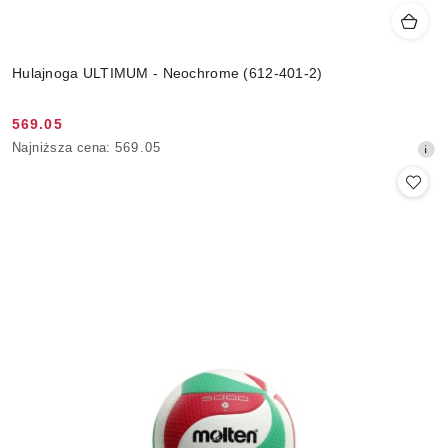
Hulajnoga ULTIMUM - Neochrome (612-401-2)
569.05
Cena
Najniższa
Najniższa cena:
569.05
promocyjna:
cena
z
30
dni
przed
obniżką