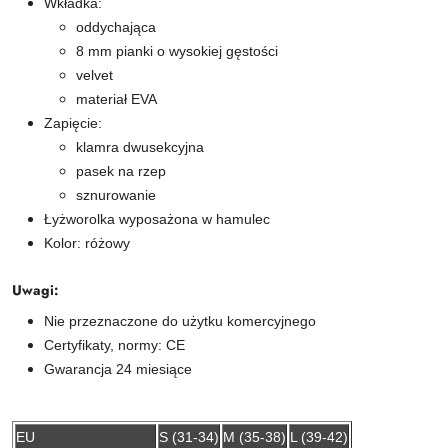
Wkładka:
oddychająca
8 mm pianki o wysokiej gęstości
velvet
materiał EVA
Zapięcie:
klamra dwusekcyjna
pasek na rzep
sznurowanie
Łyżworolka wyposażona w hamulec
Kolor: różowy
Uwagi:
Nie przeznaczone do użytku komercyjnego
Certyfikaty, normy: CE
Gwarancja 24 miesiące
EU
S (31-34)
M (35-38)
L (39-42)