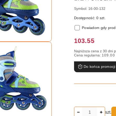
Symbol:
16-00-132
Dostępność:
0
szt.
Powiadom gdy produ
Cena:
103.55
Najniższa cena z 30 dni 
Cena regularna:
109.00
Do końca promocji
Ilość
szt.