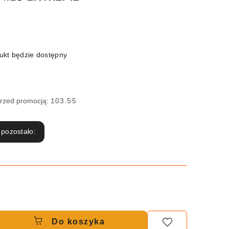
kt będzie dostępny
przed promocją:
103.55
 pozostało:
Do koszyka