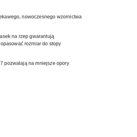
 ciekawego, nowoczesnego wzornictwa
pasek na rzep gwarantują
dopasować rozmiar do stopy
C7 pozwalają na mniejsze opory