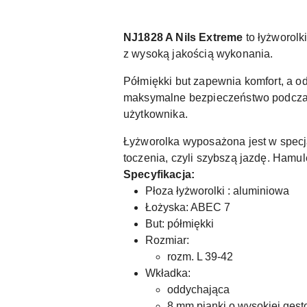
NJ1828 A Nils Extreme
to łyżworolk
z wysoką jakością wykonania.
Półmiękki but zapewnia komfort, a o
maksymalne bezpieczeństwo podczas
użytkownika.
Łyżworolka wyposażona jest w specja
toczenia, czyli szybszą jazdę. Ham
Specyfikacja:
Płoza łyżworolki : aluminiowa
Łożyska: ABEC 7
But: półmiękki
Rozmiar:
rozm. L 39-42
Wkładka:
oddychająca
8 mm pianki o wysokiej gęst