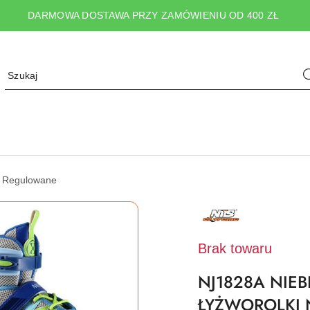
DARMOWA DOSTAWA PRZY ZAMÓWIENIU OD 400 ZŁ
i Regulowane
NAZWA
PRODUCENTA:
NILS
EXTREME
Brak towaru
NJ1828A NIEB
ŁYŻWOROLKI 