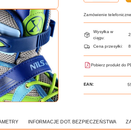
Zamówienie telefoniczn
Dostępność
Wysyłka w
i
2
ciągu:
dostawa
Cena przesyłki:
8
Pobierz produkt do 
EAN:
5
AMETRY
INFORMACJE DOT. BEZPIECZEŃSTWA
Z