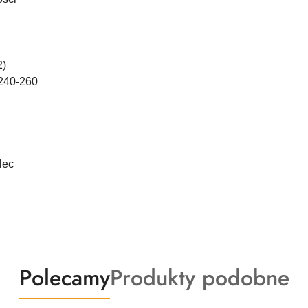
2)
240-260
lec
Produkty
Produkty
Polecamy
Produkty podobne
o
o