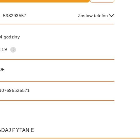
e: 533293557
Zostaw telefon
Wyślij
4 godziny
.19
PDF
907695525571
ADAJ PYTANIE