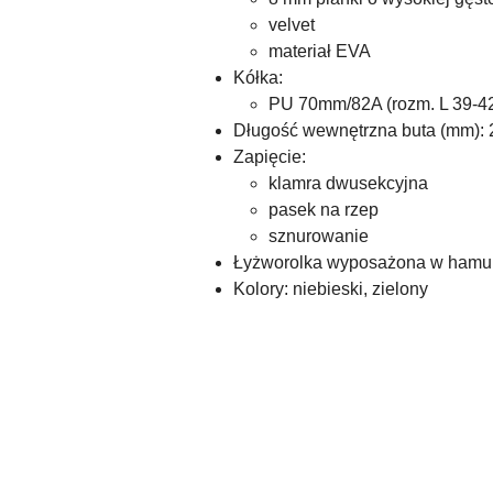
velvet
materiał EVA
Kółka:
PU 70mm/82A (rozm. L 39-4
Długość wewnętrzna buta (mm): 
Zapięcie:
klamra dwusekcyjna
pasek na rzep
sznurowanie
Łyżworolka wyposażona w hamu
Kolory: niebieski, zielony
Pomiń karuzelę produktów