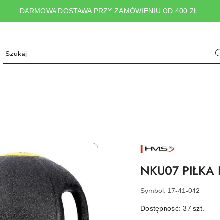
DARMOWA DOSTAWA PRZY ZAMÓWIENIU OD 400 ZŁ
NAZWA
PRODUCENTA:
HMS
NKU07 PIŁKA
Symbol:
17-41-042
Dostępność:
37
szt.