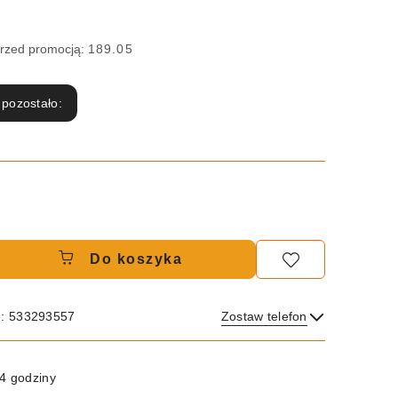
przed promocją:
189.05
 pozostało:
Do koszyka
e: 533293557
Zostaw telefon
Wyślij
4 godziny