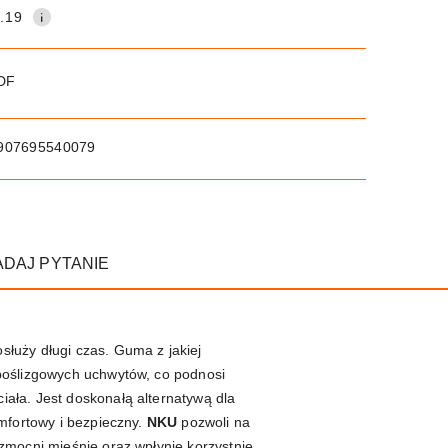
.19
PDF
907695540079
ADAJ PYTANIE
służy długi czas. Guma z jakiej
ypoślizgowych uchwytów, co podnosi
ała. Jest doskonałą alternatywą dla
mfortowy i bezpieczny.
NKU
pozwoli na
zmocni mięśnie oraz wpłynie korzystnie