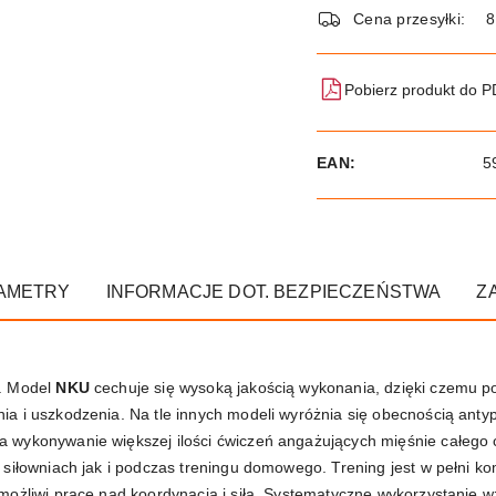
dostawa
Cena przesyłki:
8
Pobierz produkt do 
EAN:
5
AMETRY
INFORMACJE DOT. BEZPIECZEŃSTWA
Z
. Model
NKU
cechuje się wysoką jakością wykonania, dzięki czemu po
nia i uszkodzenia. Na tle innych modeli wyróżnia się obecnością ant
wykonywanie większej ilości ćwiczeń angażujących mięśnie całego ci
siłowniach jak i podczas treningu domowego. Trening jest w pełni ko
możliwi pracę nad koordynacją i siłą. Systematyczne wykorzystanie w