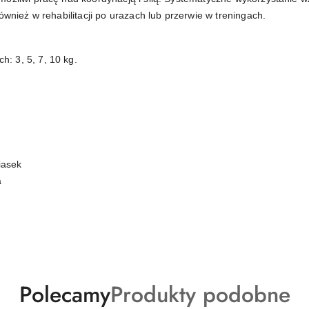
ównież w rehabilitacji po urazach lub przerwie w treningach.
: 3, 5, 7, 10 kg.
iasek
a
Produkty
Produkty
Polecamy
Produkty podobne