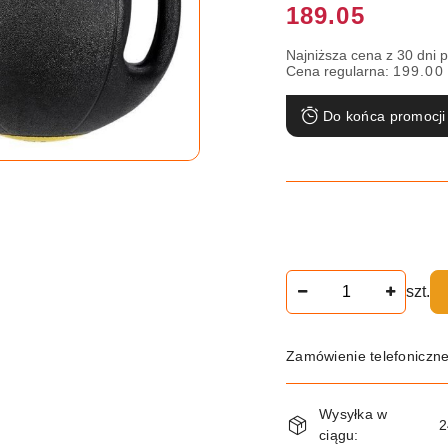
Cena:
189.05
Najniższa cena z 30 dni 
Cena regularna:
199.00
Do końca promocji
Ilość
szt.
Zamówienie telefoniczn
Dostępność
Wysyłka w
i
2
ciągu: