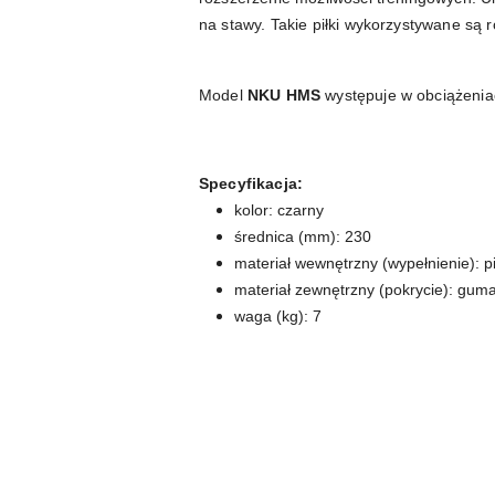
na stawy. Takie piłki wykorzystywane są r
Model
NKU HMS
występuje w obciążeniach
Specyfikacja:
kolor: czarny
średnica (mm): 230
materiał wewnętrzny (wypełnienie): p
materiał zewnętrzny (pokrycie): gum
waga (kg): 7
Pomiń karuzelę produktów