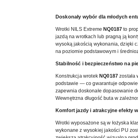
Doskonały wybór dla młodych entu
Wrotki NILS Extreme
NQ0187
to pro
jazdą na wrotkach lub pragną ją kont
wysoką jakością wykonania, dzięki c
na poziomie podstawowym i średni
Stabilność i bezpieczeństwo na p
Konstrukcja wrotek
NQ0187
została 
podstawie — co gwarantuje odpowiedn
zapewnia doskonałe dopasowanie do s
Wewnętrzna długość buta w zależnośc
Komfort jazdy i atrakcyjne efekty 
Wrotki wyposażone są w łożyska kla
wykonane z wysokiej jakości PU zos
zwiększa atrakcyjność wizualną pro