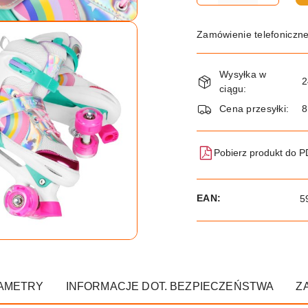
Zamówienie telefoniczn
Dostępność
Wysyłka w
i
2
ciągu:
dostawa
Cena przesyłki:
8
Pobierz produkt do 
EAN:
5
AMETRY
INFORMACJE DOT. BEZPIECZEŃSTWA
Z