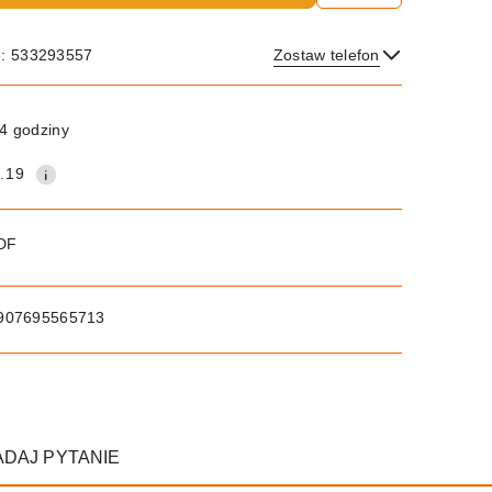
e: 533293557
Zostaw telefon
Wyślij
4 godziny
.19
PDF
907695565713
ADAJ PYTANIE