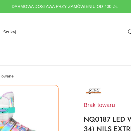
DARMOWA DOSTAWA PRZY ZAMÓWIENIU OD 400 ZŁ
ulowane
NAZWA
PRODUCENTA:
NILS
EXTREME
Brak towaru
NQ0187 LED W
34) NILS EXT