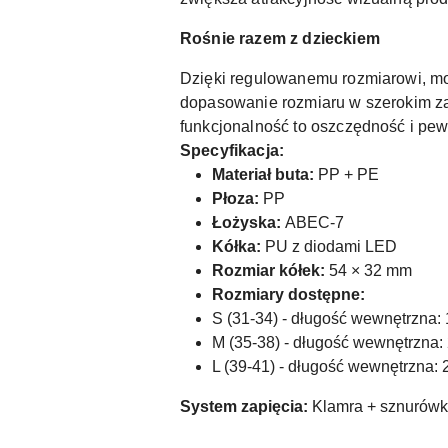
Rośnie razem z dzieckiem
Dzięki regulowanemu rozmiarowi, m
dopasowanie rozmiaru w szerokim zak
funkcjonalność to oszczędność i pewn
Specyfikacja:
Materiał buta:
PP + PE
Płoza:
PP
Łożyska:
ABEC-7
Kółka:
PU z diodami LED
Rozmiar kółek:
54 × 32 mm
Rozmiary dostępne:
S (31-34) - długość wewnętrzna:
M (35-38) - długość wewnętrzna:
L (39-41) - długość wewnętrzna:
System zapięcia:
Klamra + sznurówk