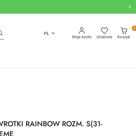
0
PL
Moje konto
Ulubione
Koszyk
ROTKI RAINBOW ROZM. S(31-
REME