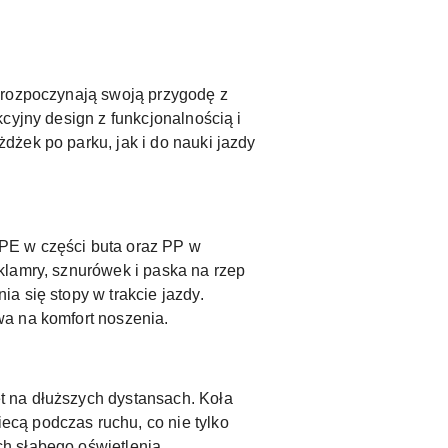
e rozpoczynają swoją przygodę z
cyjny design z funkcjonalnością i
żek po parku, jak i do nauki jazdy
PE w części buta oraz PP w
klamry, sznurówek i paska na rzep
a się stopy w trakcie jazdy.
wa na komfort noszenia.
t na dłuższych dystansach. Koła
cą podczas ruchu, co nie tylko
h słabego oświetlenia.