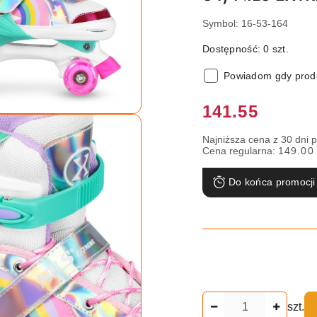
Symbol:
16-53-164
Dostępność:
0
szt.
Powiadom gdy produ
Cena:
141.55
Najniższa cena z 30 dni 
Cena regularna:
149.00
Do końca promocji
Ilość
szt.