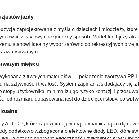
zjastów jazdy
pozycja zaprojektowana z myślą o dzieciach i młodzieży, któr
ynuować w stylowy i bezpieczny sposób. Model ten łączy atrak
zemu stanowi idealny wybór zarówno do rekreacyjnych przejażd
ozaawansowanym.
ierwszym miejscu
wykonana z trwałych materiałów — połączenia tworzywa PP i 
ią sztywność i trwałość. System zapinania składający się z 
topy użytkownika, minimalizując ryzyko kontuzji i przesuwani
i od rozmiaru dopasowana jest do dziecięcej stopy, co wpły
wizualne
sy ABEC-7, które zapewniają płynną i dynamiczną jazdę nawe
tały dodatkowo wzbogacone o efektowne diody LED, które świe
duktu, ale także poprawia widoczność użytkownika w warunkac