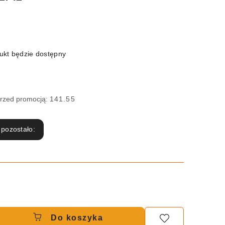
kt będzie dostępny
przed promocją:
141.55
 pozostało:
Do koszyka