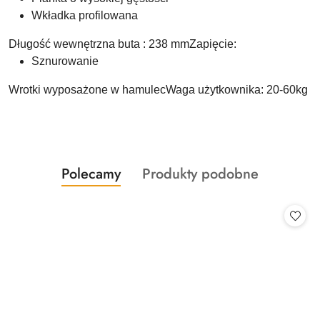
Wkładka profilowana
Długość wewnętrzna buta : 238 mmZapięcie:
Sznurowanie
Wrotki wyposażone w hamulecWaga użytkownika: 20-60kg
Produkty
Produkty
Polecamy
Produkty podobne
Pomiń karuzelę produktów
o
o
statusie:
statusie: