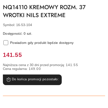
NQ14110 KREMOWY ROZM. 37
WROTKI NILS EXTREME
Symbol:
16-53-104
Dostępność:
0
szt.
Powiadom gdy produkt będzie dostępny
Cena:
141.55
Najniższa cena z 30 dni przed promocją:
141.55
Cena regularna:
149.00
Do końca promocji pozostało: