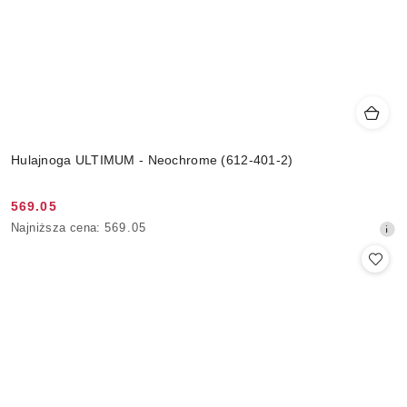
Hulajnoga ULTIMUM - Neochrome (612-401-2)
569.05
Cena
Najniższa
Najniższa cena:
569.05
promocyjna:
cena
z
30
dni
przed
obniżką