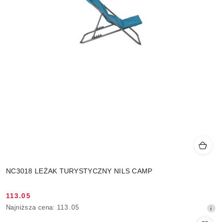
NC3018 LEŻAK TURYSTYCZNY NILS CAMP
113.05
Cena
Najniższa
Najniższa cena:
113.05
promocyjna:
cena