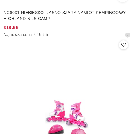
NC6031 NIEBIESKO- JASNO SZARY NAMIOT KEMPINGOWY
HIGHLAND NILS CAMP
616.55
Cena
Najniższa
Najniższa cena:
616.55
promocyjna:
cena
z
30
dni
przed
obniżką