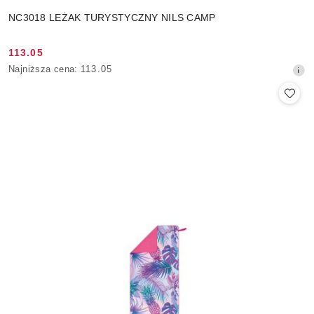
NC3018 LEŻAK TURYSTYCZNY NILS CAMP
113.05
Cena
Najniższa
Najniższa cena:
113.05
promocyjna:
cena
z
30
dni
przed
obniżką