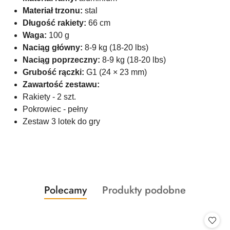
Materiał trzonu:
stal
Długość rakiety:
66 cm
Waga:
100 g
Naciąg główny:
8-9 kg (18-20 lbs)
Naciąg poprzeczny:
8-9 kg (18-20 lbs)
Grubość rączki:
G1 (24 × 23 mm)
Zawartość zestawu:
Rakiety - 2 szt.
Pokrowiec - pełny
Zestaw 3 lotek do gry
Produkty
Produkty
Polecamy
Produkty podobne
Pomiń karuzelę produktów
o
o
statusie:
statusie: