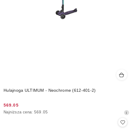
Hulajnoga ULTIMUM - Neochrome (612-401-2)
569.05
Cena
Najniższa
Najniższa cena:
569.05
promocyjna:
cena
z
30