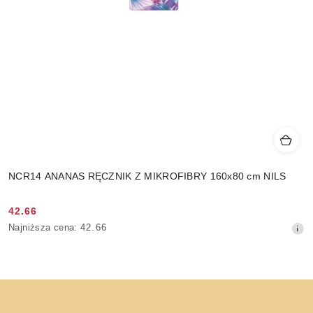
NCR14 ANANAS RĘCZNIK Z MIKROFIBRY 160x80 cm NILS
42.66
Cena
Najniższa
Najniższa cena:
42.66
promocyjna:
cena
z
30
dni
przed
obniżką