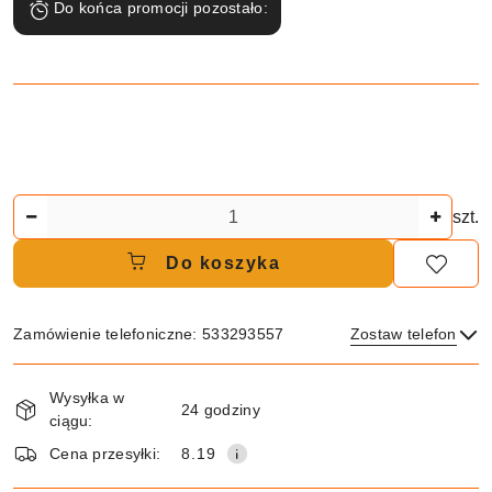
Do końca promocji pozostało:
Ilość
szt.
Do koszyka
Zamówienie telefoniczne: 533293557
Zostaw telefon
Dostępność
Wysyłka w
i
24 godziny
ciągu:
dostawa
Wyślij
Cena przesyłki:
8.19