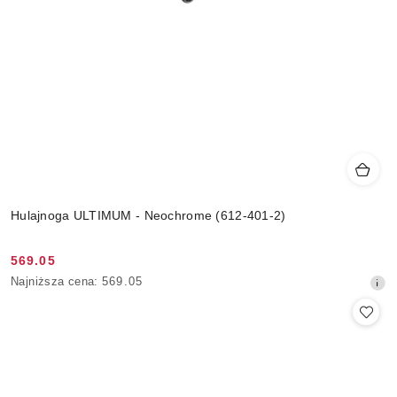
Hulajnoga ULTIMUM - Neochrome (612-401-2)
569.05
Cena
Najniższa
Najniższa cena:
569.05
promocyjna:
cena
z
30
dni
przed
obniżką