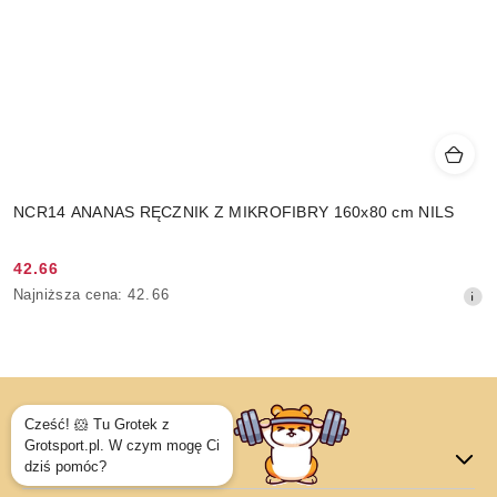
NCR14 ANANAS RĘCZNIK Z MIKROFIBRY 160x80 cm NILS
42.66
Cena
Najniższa
Najniższa cena:
42.66
promocyjna:
cena
z
30
dni
przed
obniżką
Dane adresowe