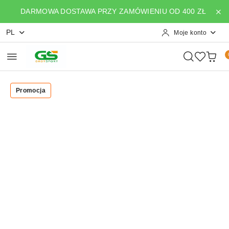
Przejdź do treści głównej
Przejdź do wyszukiwarki
Przejdź do moje konto
Przejdź do menu głównego
Przejdź do opisu produktu
Przejdź do stopki
DARMOWA DOSTAWA PRZY ZAMÓWIENIU OD 400 ZŁ
PL
Moje konto
Promocja