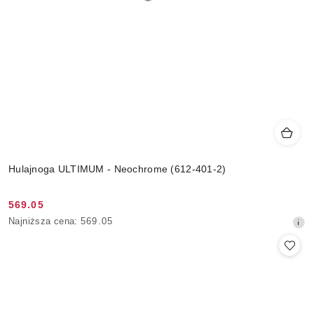
Hulajnoga ULTIMUM - Neochrome (612-401-2)
569.05
Cena
Najniższa
Najniższa cena:
569.05
promocyjna:
cena
z
30
dni
przed
obniżką