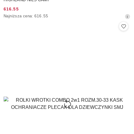
616.55
Cena
Najniższa
Najniższa cena:
616.55
promocyjna:
cena
z
30
dni
przed
obniżką