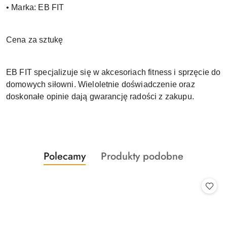
• Marka: EB FIT
Cena za sztukę
EB FIT specjalizuje się w akcesoriach fitness i sprzęcie do
domowych siłowni. Wieloletnie doświadczenie oraz
doskonałe opinie dają gwarancję radości z zakupu.
Produkty
Produkty
Polecamy
Produkty podobne
Pomiń karuzelę produktów
o
o
statusie:
statusie: