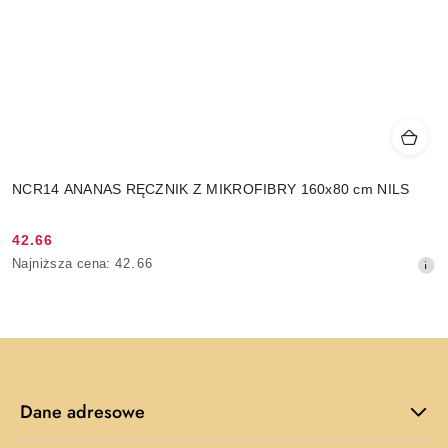
NCR14 ANANAS RĘCZNIK Z MIKROFIBRY 160x80 cm NILS
42.66
Cena
Najniższa
Najniższa cena:
42.66
promocyjna:
cena
z
30
dni
przed
obniżką
Dane adresowe