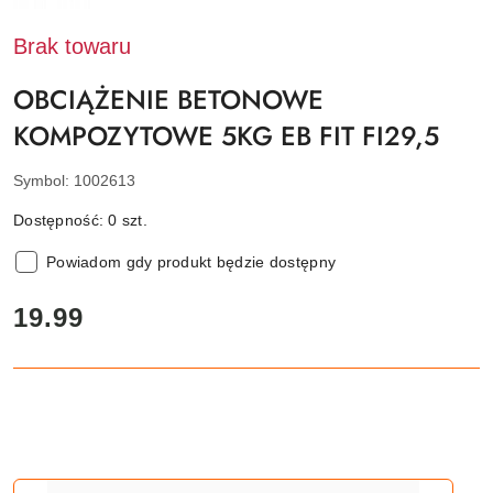
EB
FIT
Brak towaru
OBCIĄŻENIE BETONOWE
KOMPOZYTOWE 5KG EB FIT FI29,5
Symbol:
1002613
Dostępność:
0
szt.
Powiadom gdy produkt będzie dostępny
cena:
19.99
Ilość