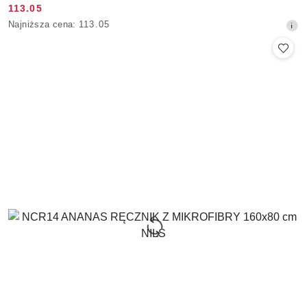
113.05
Cena
Najniższa
Najniższa cena:
113.05
promocyjna:
cena
z
30
dni
przed
obniżką