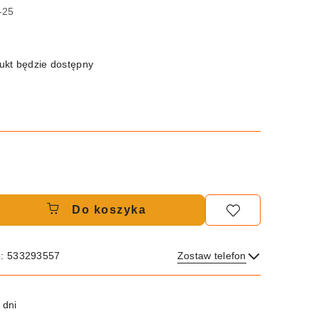
-25
kt będzie dostępny
Do koszyka
e: 533293557
Zostaw telefon
Wyślij
 dni