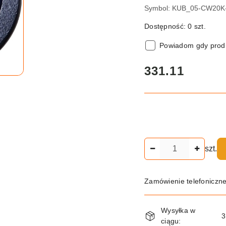
Symbol:
KUB_05-CW20K
Dostępność:
0
szt.
Powiadom gdy produ
cena:
331.11
Ilość
szt.
Zamówienie telefoniczn
Dostępność
Wysyłka w
i
3
ciągu: