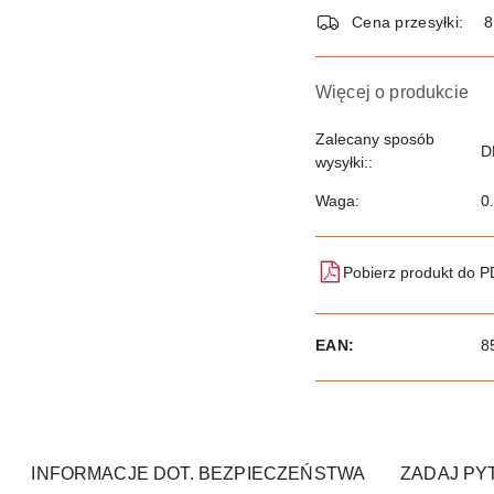
dostawa
Cena przesyłki:
8
Więcej o produkcie
Zalecany sposób
D
wysyłki::
Waga:
0
Pobierz produkt do 
EAN:
8
INFORMACJE DOT. BEZPIECZEŃSTWA
ZADAJ PY