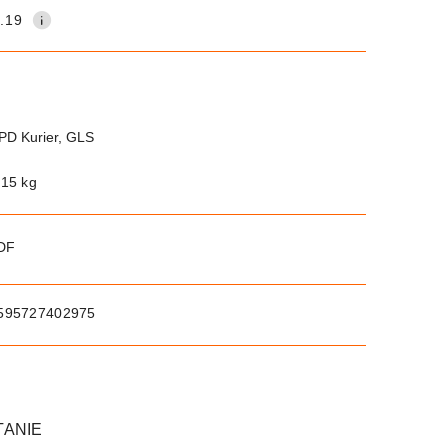
.19
PD Kurier, GLS
.15 kg
PDF
595727402975
TANIE