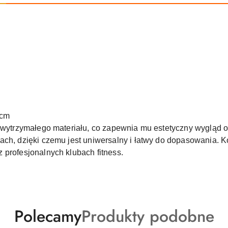
 cm
z wytrzymałego materiału, co zapewnia mu estetyczny wygląd 
ach, dzięki czemu jest uniwersalny i łatwy do dopasowania. K
 profesjonalnych klubach fitness.
Produkty
Produkty
Polecamy
Produkty podobne