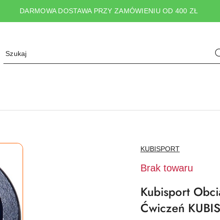
DARMOWA DOSTAWA PRZY ZAMÓWIENIU OD 400 ZŁ
NAZWA
KUBISPORT
PRODUCENTA:
Brak towaru
Kubisport Obci
Ćwiczeń KUBI