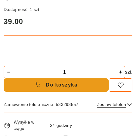
Dostępność:
1
szt.
cena:
39.00
Ilość
szt.
Do koszyka
Zamówienie telefoniczne: 533293557
Zostaw telefon
Dostępność
Wysyłka w
i
24 godziny
ciągu:
dostawa
Wyślij