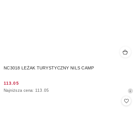
NC3018 LEŻAK TURYSTYCZNY NILS CAMP
113.05
Cena
Najniższa
Najniższa cena:
113.05
promocyjna:
cena
z
30
dni
przed
obniżką