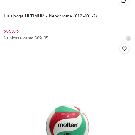
Hulajnoga ULTIMUM - Neochrome (612-401-2)
569.05
Cena
Najniższa
Najniższa cena:
569.05
promocyjna:
cena
z
30
dni
przed
obniżką