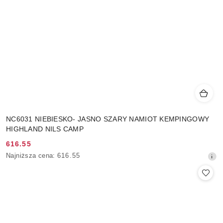
NC6031 NIEBIESKO- JASNO SZARY NAMIOT KEMPINGOWY
HIGHLAND NILS CAMP
616.55
Cena
Najniższa
Najniższa cena:
616.55
promocyjna:
cena
z
30
dni
przed
obniżką