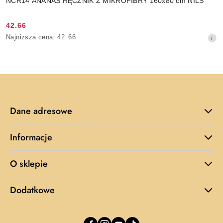
NCR14 ANANAS RĘCZNIK Z MIKROFIBRY 160x80 cm NILS
42.66
Cena
Najniższa
Najniższa cena:
42.66
promocyjna:
cena
z
30
dni
przed
obniżką
Dane adresowe
Informacje
O sklepie
Dodatkowe