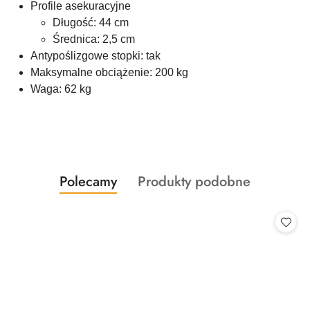
Profile asekuracyjne
Długość: 44 cm
Średnica: 2,5 cm
Antypoślizgowe stopki: tak
Maksymalne obciążenie: 200 kg
Waga: 62 kg
Produkty
Produkty
Polecamy
Produkty podobne
Pomiń karuzelę produktów
o
o
statusie:
statusie: