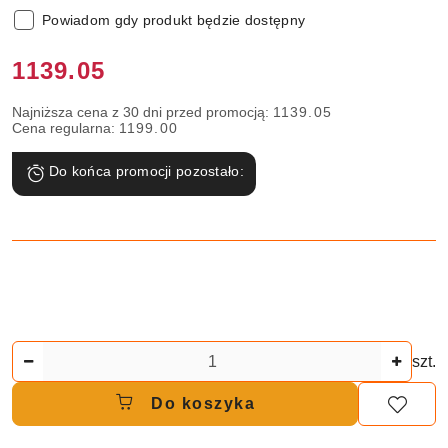
Powiadom gdy produkt będzie dostępny
Cena:
1139.05
Najniższa cena z 30 dni przed promocją:
1139.05
Cena regularna:
1199.00
Do końca promocji pozostało:
Ilość
szt.
Do koszyka