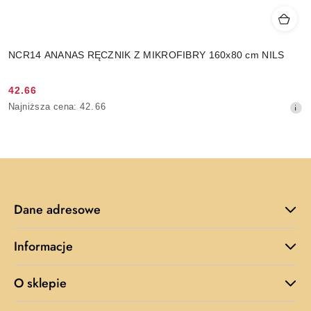
NCR14 ANANAS RĘCZNIK Z MIKROFIBRY 160x80 cm NILS
42.66
Cena
Najniższa
Najniższa cena:
42.66
promocyjna:
cena
z
30
dni
przed
obniżką
Dane adresowe
Informacje
O sklepie