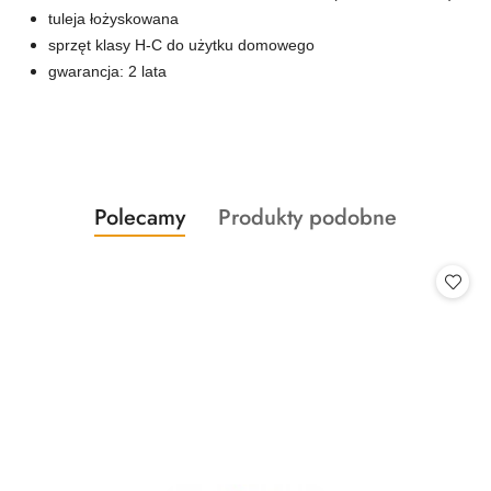
tuleja łożyskowana
sprzęt klasy H-C do użytku domowego
gwarancja: 2 lata
Produkty
Produkty
Polecamy
Produkty podobne
Pomiń karuzelę produktów
o
o
statusie:
statusie: