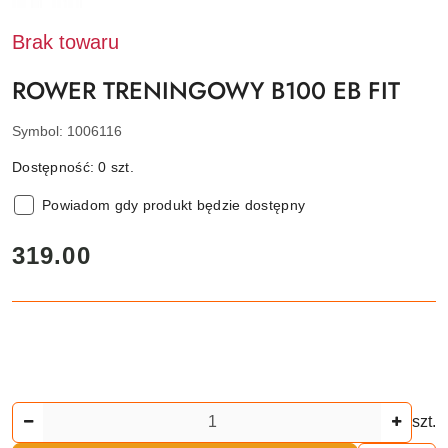
EB
FIT
Brak towaru
ROWER TRENINGOWY B100 EB FIT
Symbol:
1006116
Dostępność:
0
szt.
Powiadom gdy produkt będzie dostępny
cena:
319.00
Ilość
szt.