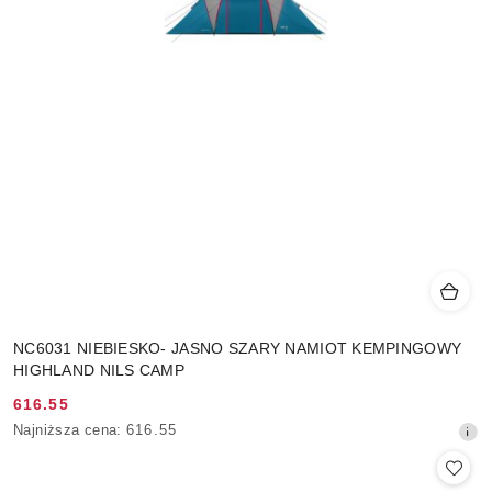
NC6031 NIEBIESKO- JASNO SZARY NAMIOT KEMPINGOWY
HIGHLAND NILS CAMP
616.55
Cena
Najniższa
Najniższa cena:
616.55
promocyjna:
cena
z
30