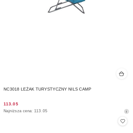
NC3018 LEŻAK TURYSTYCZNY NILS CAMP
113.05
Cena
Najniższa
Najniższa cena:
113.05
promocyjna:
cena
z
30
dni