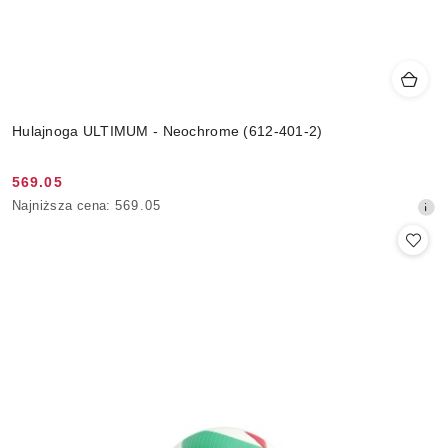
Hulajnoga ULTIMUM - Neochrome (612-401-2)
569.05
Cena
Najniższa
Najniższa cena:
569.05
promocyjna:
cena
z
30
dni
przed
obniżką