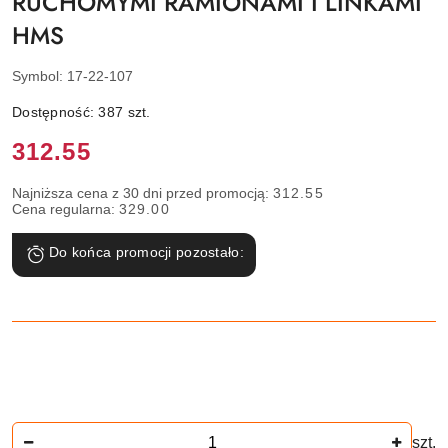
RUCHOMYMI RAMIONAMI I LINKAMI
HMS
Symbol:
17-22-107
Dostępność:
387
szt.
Cena:
312.55
Najniższa cena z 30 dni przed promocją:
312.55
Cena regularna:
329.00
Do końca promocji pozostało:
Ilość
szt.