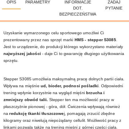
OPIS
PARAMETRY
INFORMACJE
ZADAJ
DOT.
PYTANIE
BEZPIECZEŃSTWA
Uzyskanie wymarzonego celu sportowego umożliwi Ci
prezentowany przez nas sprzęt marki
HMS - stepper S3085
.
Jest to urządzenie, do produkcji którego wykorzystano materiały
najwyższej jakości
- daje Ci to gwarancję długiego użytkowania
sprzętu.
Stepper S3085 umożliwia maksymalną pracę dolnych partii ciała.
Wpływa na mięśnie
ud, bioder, podnosi pośladki
. Odpowiedni
trening wpłynie korzystnie na wygląd mięśni
b
rzucha i
zmniejszy obwód talii.
Stepper ten ma możliwość pracy w
płaszczyźnie pionowej - góra, dół. Ćwiczenia wpływają również
na
redukcję tkanki tłuszczowe
j, pomagają zrzucić zbędne
kilogramy oraz niwelują niepożądany cellulit. Możliwość pracy z
linkami pozwala także na trening mięśni z górnej części ciała.