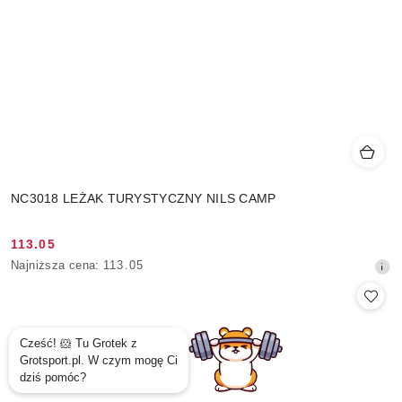
NC3018 LEŻAK TURYSTYCZNY NILS CAMP
113.05
Cena
Najniższa
Najniższa cena:
113.05
promocyjna:
cena
z
30
dni
przed
obniżką