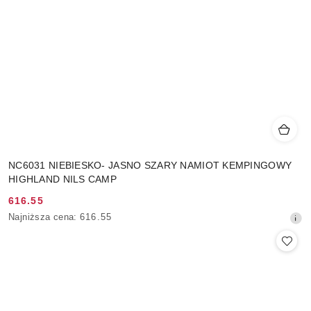
NC6031 NIEBIESKO- JASNO SZARY NAMIOT KEMPINGOWY
HIGHLAND NILS CAMP
616.55
Cena
Najniższa
Najniższa cena:
616.55
promocyjna:
cena
z
30
dni
przed
obniżką