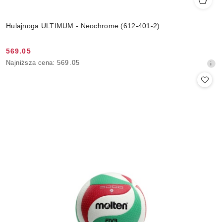
Hulajnoga ULTIMUM - Neochrome (612-401-2)
569.05
Cena
Najniższa
Najniższa cena:
569.05
promocyjna:
cena
z
30
dni
przed
obniżką