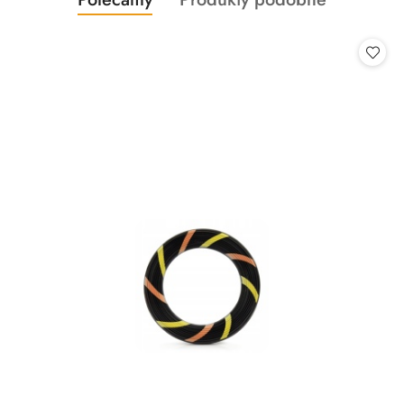
Pomiń karuzelę produktów
o
o
statusie:
statusie: