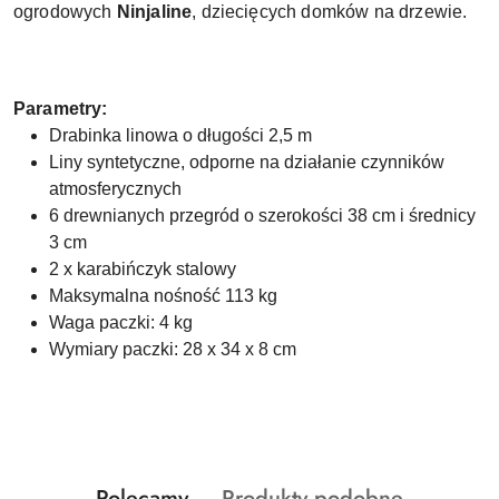
ogrodowych
Ninjaline
, dziecięcych domków na drzewie.
Parametry:
Drabinka linowa o długości 2,5 m
Liny syntetyczne, odporne na działanie czynników
atmosferycznych
6 drewnianych przegród o szerokości 38 cm i średnicy
3 cm
2 x karabińczyk stalowy
Maksymalna nośność 113 kg
Waga paczki: 4 kg
Wymiary paczki: 28 x 34 x 8 cm
Produkty
Produkty
Polecamy
Produkty podobne