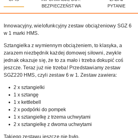
BEZPIECZEŃSTWA
PYTANIE
Innowacyjny, wielofunkcyjny zestaw obciążeniowy SGZ 6
w 1 marki HMS.
Sztangielka z wymiennym obciążeniem, to klasyka, a
zarazem niezbędnik każdej domowej siłowni, zwykle
jednak okazuje się, że to za mało i trzeba dokupić coś
jeszcze. Teraz już nie trzeba! Przedstawiamy zestaw
SGZ220 HMS, czyli zestaw 6 w 1. Zestaw zawiera:
2 x sztangielki
1 x sztangę
1 x kettlebell
2 x podpórki do pompek
1 x sztangielkę z trzema uchwytami
2 x sztangielkę z dwoma uchwytami
Takiego zestawu jeszcze nie było.