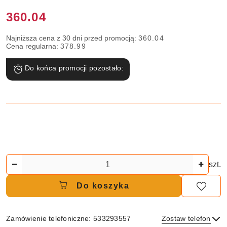
Cena:
360.04
Najniższa cena z 30 dni przed promocją:
360.04
Cena regularna:
378.99
Do końca promocji pozostało:
Ilość
szt.
Do koszyka
Zamówienie telefoniczne: 533293557
Zostaw telefon