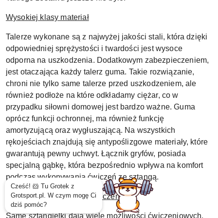
Wysokiej klasy materiał
Talerze wykonane są z najwyżej jakości stali, która dzięki
odpowiedniej sprężystości i twardości jest wysoce
odporna na uszkodzenia. Dodatkowym zabezpieczeniem,
jest otaczająca każdy talerz guma. Takie rozwiązanie,
chroni nie tylko same talerze przed uszkodzeniem, ale
również podłoże na które odkładamy ciężar, co w
przypadku siłowni domowej jest bardzo ważne. Guma
oprócz funkcji ochronnej, ma również funkcję
amortyzującą oraz wygłuszającą. Na wszystkich
rękojeściach znajdują się antypoślizgowe materiały, które
gwarantują pewny uchwyt. Łącznik gryfów, posiada
specjalną gąbkę, która bezpośrednio wpływa na komfort
podczas wykonywania ćwiczeń ze sztangą.
Niezliczone możliwości ćwiczeniowe
Same sztangielki dają wiele możliwości ćwiczeniowych,