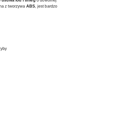
b
usuwa lód i śnieg
o dowolnej
ana z tworzywa
ABS
, jest bardzo
u
zyby