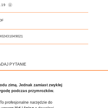
.19
PDF
902431049021
ADAJ PYTANIE
odu zimą. Jednak zamiast zwykłej
wygodę podczas przymrozków.
To profesjonalne narzędzie do