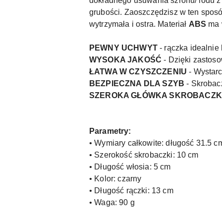
dokładnego usuwania szronu/ lodu z
grubości. Zaoszczędzisz w ten spo
wytrzymała i ostra. Materiał
ABS
ma w
PEWNY UCHWYT
- rączka idealnie 
WYSOKA JAKOŚĆ
- Dzięki zastos
ŁATWA W CZYSZCZENIU
- Wystarc
BEZPIECZNA DLA SZYB
- Skrobac
SZEROKA GŁÓWKA SKROBACZK
Parametry:
• Wymiary całkowite: długość 31.5 c
• Szerokość skrobaczki: 10 cm
• Długość włosia: 5 cm
• Kolor: czarny
• Długość rączki: 13 cm
• Waga: 90 g