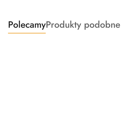
Produkty
Produkty
Polecamy
Produkty podobne
o
o
statusie:
statusie: