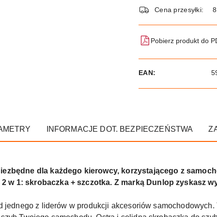
dostawa
Cena przesyłki:
8
Pobierz produkt do 
EAN:
5
AMETRY
INFORMACJE DOT. BEZPIECZEŃSTWA
Z
niezbędne dla każdego kierowcy, korzystającego z samoch
2 w 1: skrobaczka + szczotka. Z marką Dunlop zyskasz 
d jednego z liderów w produkcji akcesoriów samochodowych. 