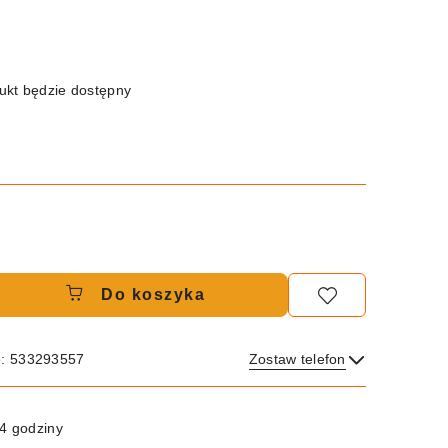
kt będzie dostępny
Do koszyka
e: 533293557
Zostaw telefon
Wyślij
4 godziny