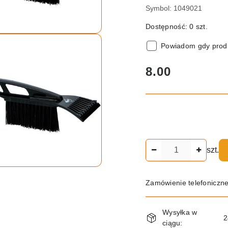
Symbol:
1049021
Dostępność:
0
szt.
Powiadom gdy produ
cena:
8.00
Ilość
szt.
Zamówienie telefoniczn
Dostępność
Wysyłka w
i
2
ciągu: