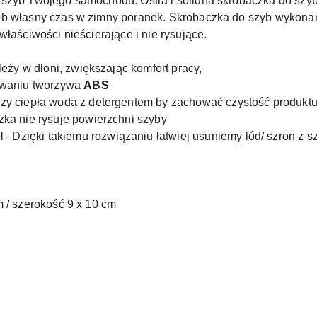
 szyb Twojego samochodu. Ostra i solidna skrobaczka do szy
sób własny czas w zimny poranek. Skrobaczka do szyb wykon
łaściwości nieścierające i nie rysujące.
leży w dłoni, zwiększając komfort pracy,
owaniu tworzywa
ABS
zy ciepła woda z detergentem by zachować czystość produkt
zka nie rysuje powierzchni szyby
I
- Dzięki takiemu rozwiązaniu łatwiej usuniemy lód/ szron z s
m / szerokość 9 x 10 cm