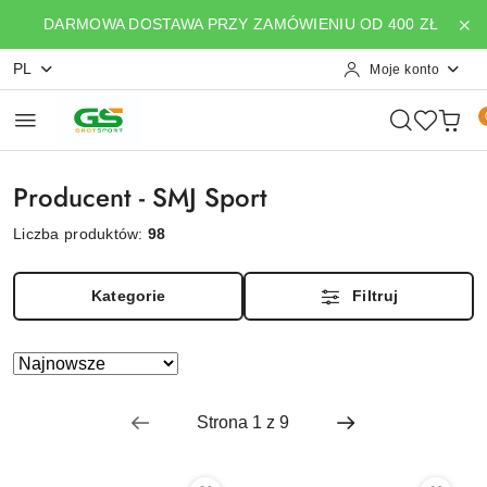
Przejdź do treści głównej
Przejdź do wyszukiwarki
Przejdź do moje konto
Przejdź do menu głównego
Przejdź do stopki
DARMOWA DOSTAWA PRZY ZAMÓWIENIU OD 400 ZŁ
PL
Moje konto
Producent - SMJ Sport
Liczba produktów:
98
Kategorie
Filtruj
Zastosowano
Sortuj
według
sortowanie:
Najnowsze.