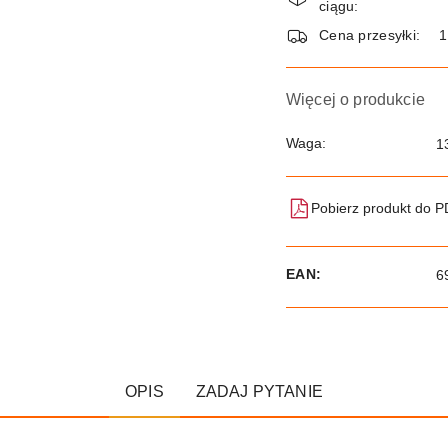
i
ciągu:
dostawa
Cena przesyłki:
Więcej o produkcie
Waga:
1
Pobierz produkt do 
EAN:
6
OPIS
ZADAJ PYTANIE