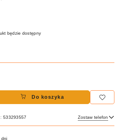
kt będzie dostępny
Do koszyka
e: 533293557
Zostaw telefon
Wyślij
 dni