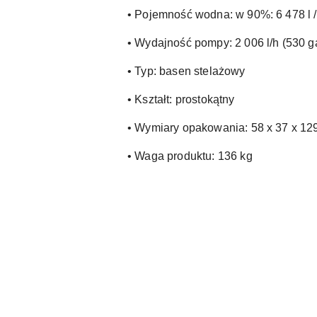
• Pojemność wodna: w 90%: 6 478 l /
• Wydajność pompy: 2 006 l/h (530 ga
• Typ: basen stelażowy
• Kształt: prostokątny
• Wymiary opakowania: 58 x 37 x 12
• Waga produktu: 136 kg
Pomiń karuzelę produktów