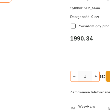
Symbol:
SPA_56441
Dostępność:
0
szt.
Powiadom gdy produ
cena:
1990.34
Ilość
szt.
Zamówienie telefoniczn
Dostępność
Wysyłka w
3