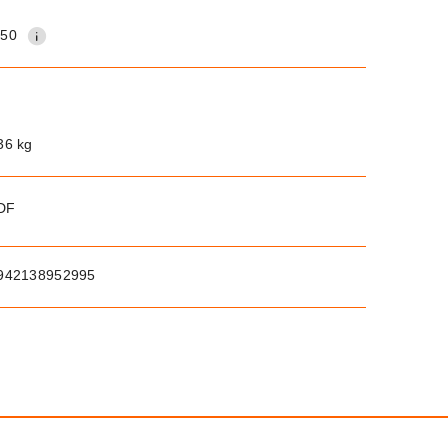
150
36 kg
PDF
942138952995