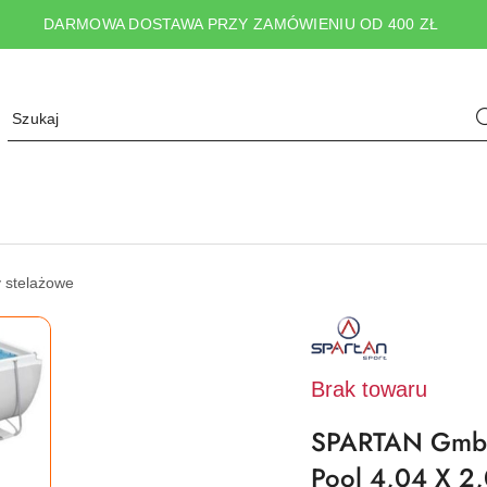
DARMOWA DOSTAWA PRZY ZAMÓWIENIU OD 400 ZŁ
 stelażowe
NAZWA
PRODUCENTA:
SPARTAN
SPORT
Brak towaru
SPARTAN GmbH 
Pool 4,04 X 2