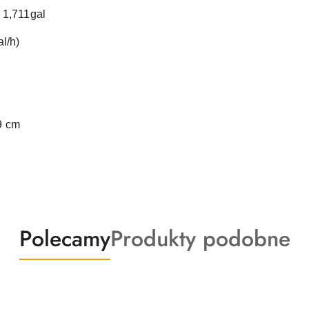
 1,711gal
l/h)
9 cm
Produkty
Produkty
Polecamy
Produkty podobne
o
o
statusie:
statusie: