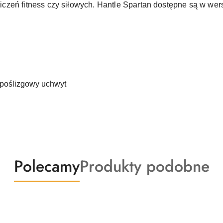
zeń fitness czy siłowych. Hantle Spartan dostępne są w wers
ypoślizgowy uchwyt
Produkty
Produkty
Polecamy
Produkty podobne
o
o
statusie:
statusie: