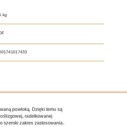
6 kg
PDF
001741017433
mowaną powłoką. Dzięki temu są
poślizgowej, radełkowanej
o szeroki zakres zastosowania.