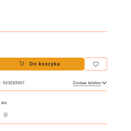
Do koszyka
e: 533293557
Zostaw telefon
Wyślij
 dni
0