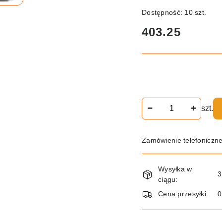
Dostępność:
10
szt.
cena:
403.25
Ilość
szt.
Zamówienie telefoniczn
Dostępność
Wysyłka w
i
3
ciągu:
dostawa
Cena przesyłki: