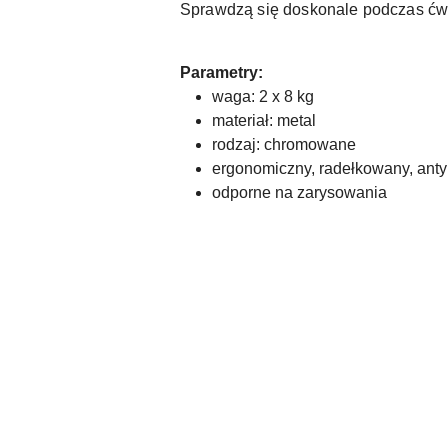
Sprawdzą się doskonale podczas ćwic
Parametry:
waga: 2 x 8 kg
materiał: metal
rodzaj: chromowane
ergonomiczny, radełkowany, ant
odporne na zarysowania
Pomiń karuzelę produktów