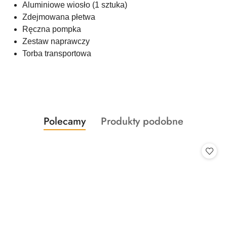
Aluminiowe wiosło (1 sztuka)
Zdejmowana płetwa
Ręczna pompka
Zestaw naprawczy
Torba transportowa
Produkty
Produkty
Polecamy
Produkty podobne
Pomiń karuzelę produktów
o
o
statusie:
statusie: