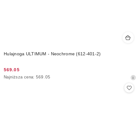
Hulajnoga ULTIMUM - Neochrome (612-401-2)
569.05
Cena
Najniższa
Najniższa cena:
569.05
promocyjna:
cena
z
30
dni
przed
obniżką