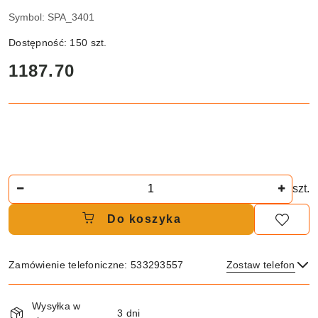
Symbol:
SPA_3401
Dostępność:
150
szt.
cena:
1187.70
Ilość
szt.
Do koszyka
Zamówienie telefoniczne: 533293557
Zostaw telefon
Dostępność
Wysyłka w
i
3 dni