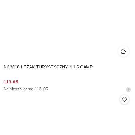
NC3018 LEŻAK TURYSTYCZNY NILS CAMP
113.05
Cena
Najniższa
Najniższa cena:
113.05
promocyjna:
cena
z
30
dni
przed
obniżką