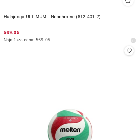
Hulajnoga ULTIMUM - Neochrome (612-401-2)
569.05
Cena
Najniższa
Najniższa cena:
569.05
promocyjna:
cena
z
30
dni
przed
obniżką