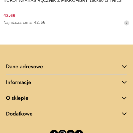
NCR14 ANANAS RĘCZNIK Z MIKROFIBRY 160x80 cm NILS
42.66
Cena
Najniższa
Najniższa cena:
42.66
promocyjna:
cena
z
30
dni
przed
obniżką
Dane adresowe
Informacje
O sklepie
Dodatkowe