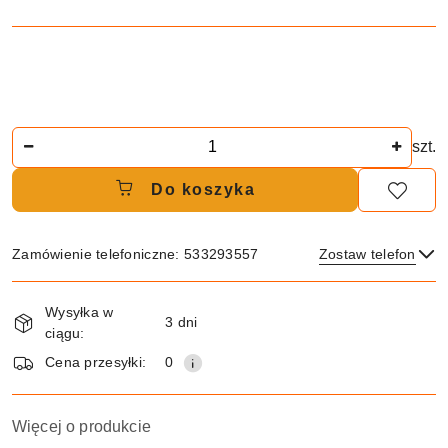
Ilość
szt.
Do koszyka
Zamówienie telefoniczne: 533293557
Zostaw telefon
Dostępność
Wysyłka w
i
3 dni
ciągu:
dostawa
Wyślij
Cena przesyłki:
0
Więcej o produkcie