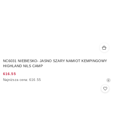
NC6031 NIEBIESKO- JASNO SZARY NAMIOT KEMPINGOWY
HIGHLAND NILS CAMP
616.55
Cena
Najniższa
Najniższa cena:
616.55
promocyjna:
cena
z
30
dni
przed
obniżką