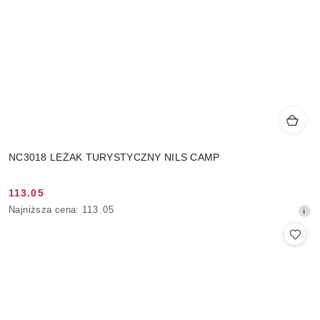
NC3018 LEŻAK TURYSTYCZNY NILS CAMP
113.05
Cena
Najniższa
Najniższa cena:
113.05
promocyjna:
cena
z
30
dni
przed
obniżką