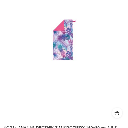
NCR14 ANANAS RĘCZNIK Z MIKROFIBRY 160x80 cm NILS