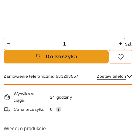
Ilość
szt.
Do koszyka
Zamówienie telefoniczne: 533293557
Zostaw telefon
Dostępność
Wysyłka w
i
24 godziny
ciągu:
dostawa
Wyślij
Cena przesyłki:
0
Więcej o produkcie