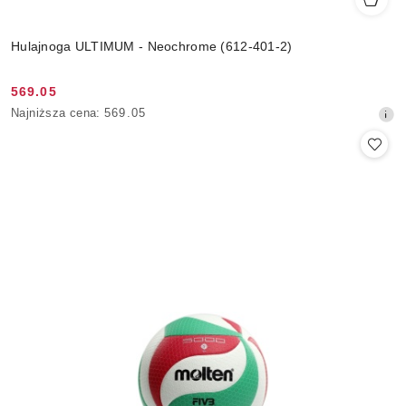
Hulajnoga ULTIMUM - Neochrome (612-401-2)
569.05
Cena
Najniższa
Najniższa cena:
569.05
promocyjna:
cena
z
30
dni
przed
obniżką