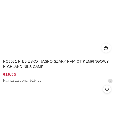
NC6031 NIEBIESKO- JASNO SZARY NAMIOT KEMPINGOWY
HIGHLAND NILS CAMP
616.55
Cena
Najniższa
Najniższa cena:
616.55
promocyjna:
cena
z
30
dni
przed
obniżką