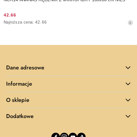
42.66
Cena
Najniższa
Najniższa cena:
42.66
promocyjna:
cena
z
30
dni
przed
obniżką
Dane adresowe
Informacje
O sklepie
Dodatkowe