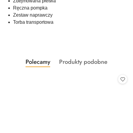
Zdejmowana płetwa
Ręczna pompka
Zestaw naprawczy
Torba transportowa
Produkty
Produkty
Polecamy
Produkty podobne
Pomiń karuzelę produktów
o
o
statusie:
statusie: