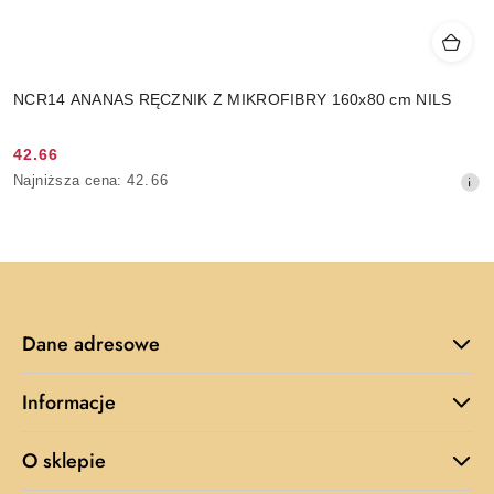
NCR14 ANANAS RĘCZNIK Z MIKROFIBRY 160x80 cm NILS
42.66
Cena
Najniższa
Najniższa cena:
42.66
promocyjna:
cena
z
30
dni
przed
obniżką
Dane adresowe
Informacje
O sklepie