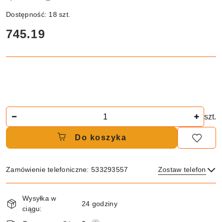
Dostępność:
18
szt.
cena:
745.19
Ilość
szt.
Do koszyka
Zamówienie telefoniczne: 533293557
Zostaw telefon
Dostępność
Wysyłka w
i
24 godziny
ciągu:
dostawa
Wyślij