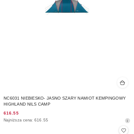
NC6031 NIEBIESKO- JASNO SZARY NAMIOT KEMPINGOWY
HIGHLAND NILS CAMP
616.55
Cena
Najniższa
Najniższa cena:
616.55
promocyjna:
cena
z