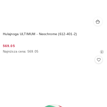
Hulajnoga ULTIMUM - Neochrome (612-401-2)
569.05
Cena
Najniższa
Najniższa cena:
569.05
promocyjna:
cena
z
30
dni
przed
obniżką