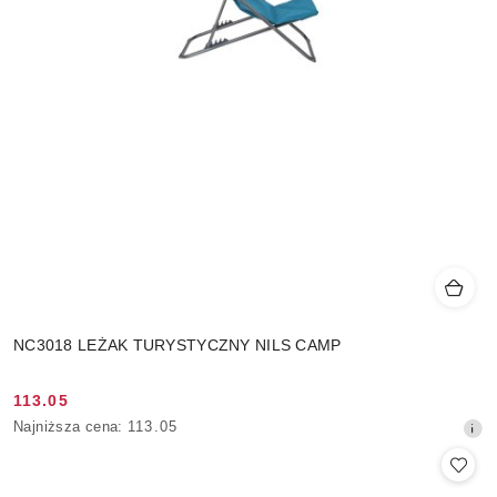
NC3018 LEŻAK TURYSTYCZNY NILS CAMP
113.05
Cena
Najniższa
Najniższa cena:
113.05
promocyjna:
cena
z
30