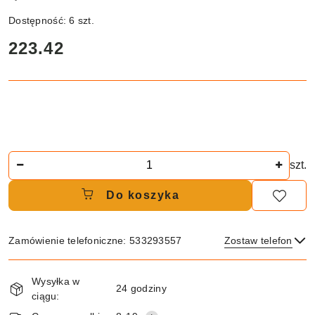
Dostępność:
6
szt.
cena:
223.42
Ilość
szt.
Do koszyka
Zamówienie telefoniczne: 533293557
Zostaw telefon
Dostępność
Wysyłka w
i
24 godziny
ciągu:
dostawa
Wyślij