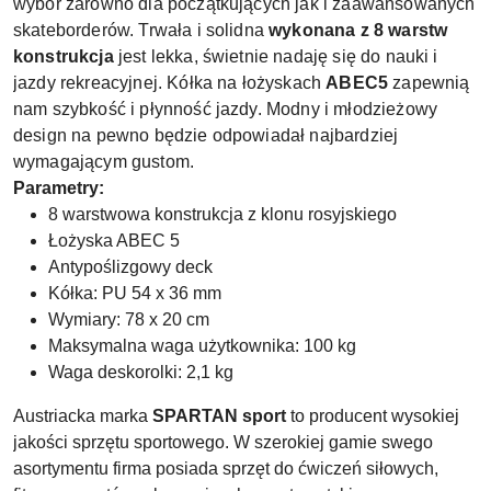
wybór zarówno dla początkujących jak i zaawansowanych
skateborderów. Trwała i solidna
wykonana z 8 warstw
konstrukcja
jest lekka, świetnie nadaję się do nauki i
jazdy rekreacyjnej. Kółka na łożyskach
ABEC5
zapewnią
nam szybkość i płynność jazdy. Modny i młodzieżowy
design na pewno będzie odpowiadał najbardziej
wymagającym gustom.
Parametry:
8 warstwowa konstrukcja z klonu rosyjskiego
Łożyska ABEC 5
Antypoślizgowy deck
Kółka: PU 54 x 36 mm
Wymiary: 78 x 20 cm
Maksymalna waga użytkownika: 100 kg
Waga deskorolki: 2,1 kg
Austriacka marka
SPARTAN sport
to producent wysokiej
jakości sprzętu sportowego. W szerokiej gamie swego
asortymentu firma posiada sprzęt do ćwiczeń siłowych,