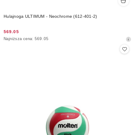
Hulajnoga ULTIMUM - Neochrome (612-401-2)
569.05
Cena
Najniższa
Najniższa cena:
569.05
promocyjna:
cena
z
30
dni
przed
obniżką