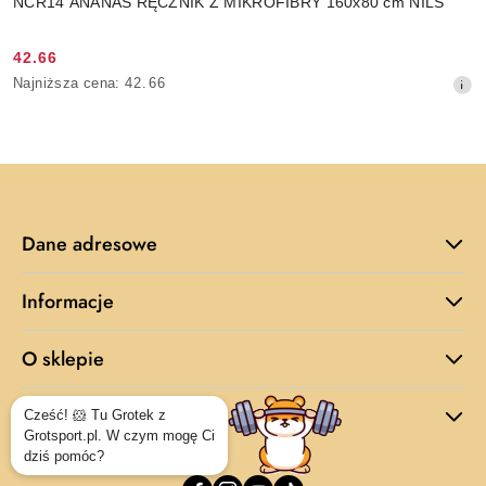
NCR14 ANANAS RĘCZNIK Z MIKROFIBRY 160x80 cm NILS
42.66
Cena
Najniższa
Najniższa cena:
42.66
promocyjna:
cena
z
30
dni
przed
obniżką
Dane adresowe
Informacje
O sklepie
Dodatkowe