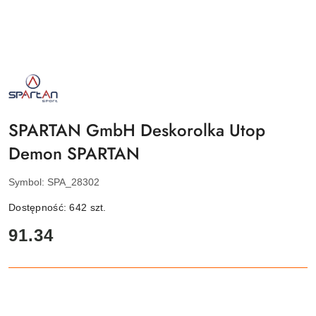
NAZWA
PRODUCENTA:
SPARTAN
SPORT
SPARTAN GmbH Deskorolka Utop
Demon SPARTAN
Symbol:
SPA_28302
Dostępność:
642
szt.
cena:
91.34