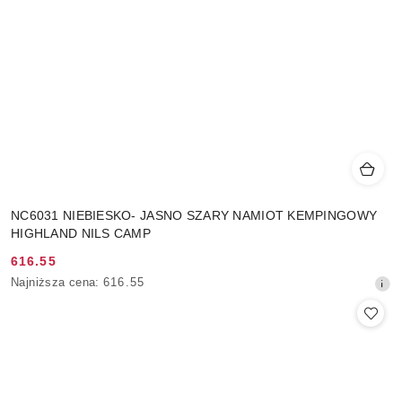
NC6031 NIEBIESKO- JASNO SZARY NAMIOT KEMPINGOWY
HIGHLAND NILS CAMP
616.55
Cena
Najniższa
Najniższa cena:
616.55
promocyjna:
cena
z
30
dni
przed
obniżką