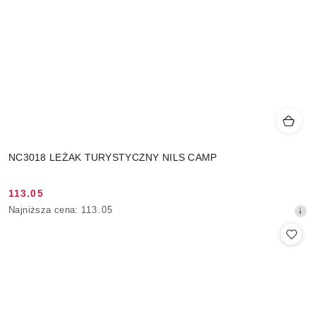
NC3018 LEŻAK TURYSTYCZNY NILS CAMP
113.05
Cena
Najniższa
Najniższa cena:
113.05
promocyjna:
cena
z
30
dni
przed
obniżką