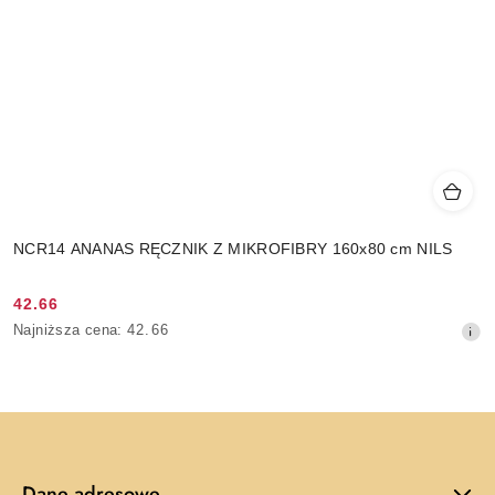
NCR14 ANANAS RĘCZNIK Z MIKROFIBRY 160x80 cm NILS
42.66
Cena
Najniższa
Najniższa cena:
42.66
promocyjna:
cena
z
30
dni
przed
obniżką
Dane adresowe