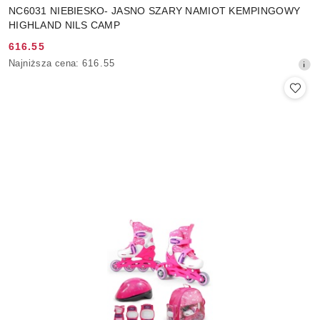
NC6031 NIEBIESKO- JASNO SZARY NAMIOT KEMPINGOWY
HIGHLAND NILS CAMP
616.55
Cena
Najniższa
Najniższa cena:
616.55
promocyjna:
cena
z
30
dni
przed
obniżką