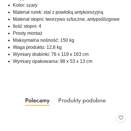
Kolor: szary
Materiał rurek: stal z powłoką antykorozyjną
Materiał stopni: tworzywo sztuczne, antypoślizgowe
Ilość stopni: 4
Prosty montaż
Maksymalna nośność: 150 kg
Waga produktu: 12,6 kg
Wymiary drabinki: 76 x 119 x 163 cm
Wymiary opakowania: 98 x 53 x 13 cm
Produkty
Produkty
Polecamy
Produkty podobne
Pomiń karuzelę produktów
o
o
statusie:
statusie: