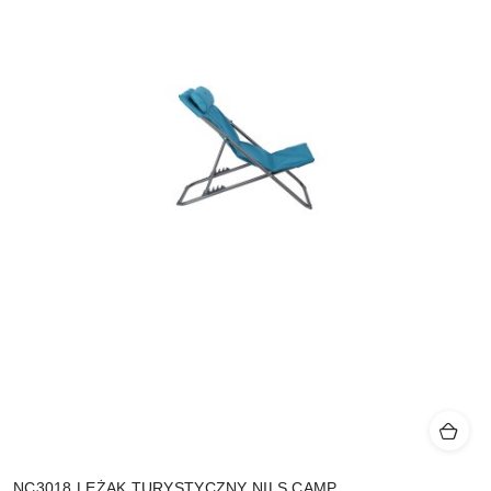
NC3018 LEŻAK TURYSTYCZNY NILS CAMP