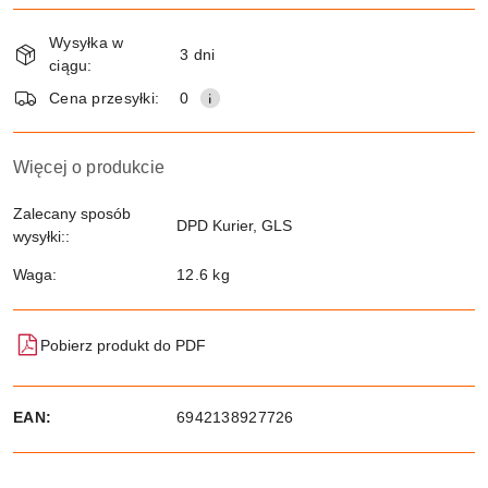
Dostępność
Wysyłka w
i
3 dni
ciągu:
dostawa
Wyślij
Cena przesyłki:
0
Więcej o produkcie
Zalecany sposób
DPD Kurier, GLS
wysyłki::
Waga:
12.6 kg
Pobierz produkt do PDF
EAN:
6942138927726