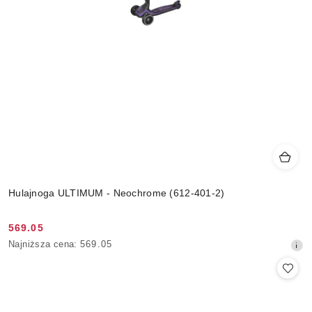
Hulajnoga ULTIMUM - Neochrome (612-401-2)
569.05
Cena
Najniższa
Najniższa cena:
569.05
promocyjna:
cena
z
30
dni
przed