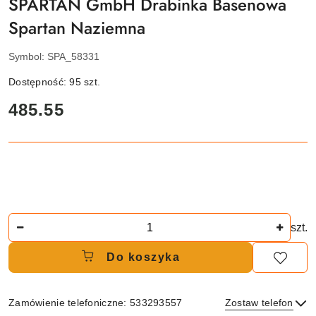
SPARTAN GmbH Drabinka Basenowa
Spartan Naziemna
Symbol:
SPA_58331
Dostępność:
95
szt.
cena:
485.55
Ilość
szt.
Do koszyka
Zamówienie telefoniczne: 533293557
Zostaw telefon