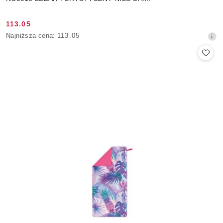
113.05
Cena
Najniższa
Najniższa cena:
113.05
promocyjna:
cena
z
30
dni
przed
obniżką