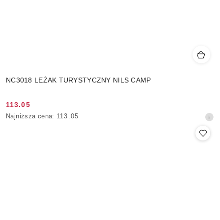
NC3018 LEŻAK TURYSTYCZNY NILS CAMP
113.05
Cena
Najniższa
Najniższa cena:
113.05
promocyjna:
cena
z
30
dni
przed
obniżką