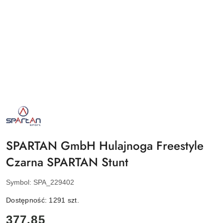
NAZWA
PRODUCENTA:
SPARTAN
SPORT
SPARTAN GmbH Hulajnoga Freestyle
Czarna SPARTAN Stunt
Symbol:
SPA_229402
Dostępność:
1291
szt.
cena:
377.85