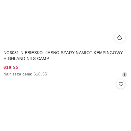
NC6031 NIEBIESKO- JASNO SZARY NAMIOT KEMPINGOWY
HIGHLAND NILS CAMP
616.55
Cena
Najniższa
Najniższa cena:
616.55
promocyjna:
cena
z
30
dni
przed
obniżką