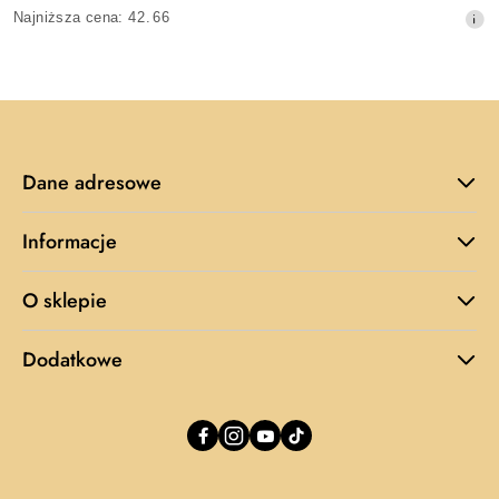
Cena
Najniższa
Najniższa cena:
42.66
promocyjna:
cena
z
30
dni
przed
obniżką
Dane adresowe
Informacje
O sklepie
Dodatkowe