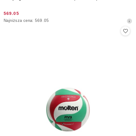
569.05
Cena
Najniższa
Najniższa cena:
569.05
promocyjna:
cena
z
30
dni
przed
obniżką