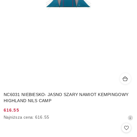
NC6031 NIEBIESKO- JASNO SZARY NAMIOT KEMPINGOWY
HIGHLAND NILS CAMP
616.55
Cena
Najniższa
Najniższa cena:
616.55
promocyjna:
cena
z
30