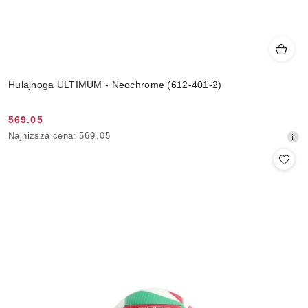
Hulajnoga ULTIMUM - Neochrome (612-401-2)
569.05
Cena
Najniższa
Najniższa cena:
569.05
promocyjna:
cena
z
30
dni
przed
obniżką