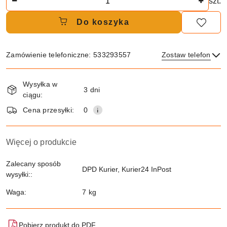
szt.
Do koszyka
Zamówienie telefoniczne: 533293557
Zostaw telefon
Dostępność
Wysyłka w
i
3 dni
ciągu:
dostawa
Wyślij
Cena przesyłki:
0
Więcej o produkcie
Zalecany sposób
DPD Kurier, Kurier24 InPost
wysyłki::
Waga:
7 kg
Pobierz produkt do PDF