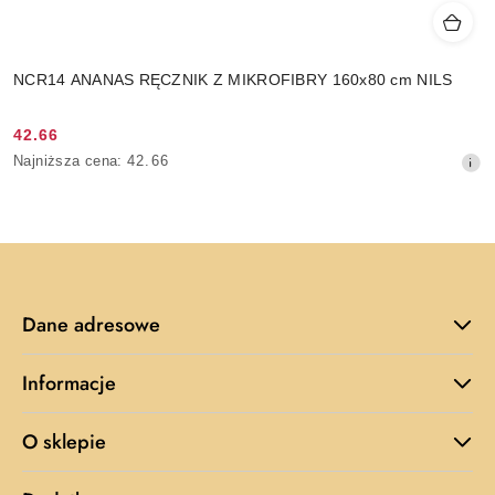
NCR14 ANANAS RĘCZNIK Z MIKROFIBRY 160x80 cm NILS
42.66
Cena
Najniższa
Najniższa cena:
42.66
promocyjna:
cena
z
30
dni
przed
obniżką
Dane adresowe
Informacje
O sklepie