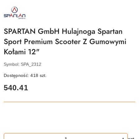
NAZWA
PRODUCENTA:
SPARTAN
SPORT
SPARTAN GmbH Hulajnoga Spartan
Sport Premium Scooter Z Gumowymi
Kołami 12"
Symbol:
SPA_2312
Dostępność:
418
szt.
cena:
540.41
Ilość