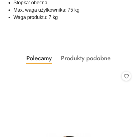
Stopka: obecna
Max. waga użytkownika: 75 kg
Waga produktu: 7 kg
Produkty
Produkty
Polecamy
Produkty podobne
Pomiń karuzelę produktów
o
o
statusie:
statusie: