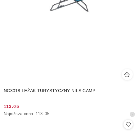
NC3018 LEŻAK TURYSTYCZNY NILS CAMP
113.05
Cena
Najniższa
Najniższa cena:
113.05
promocyjna:
cena
z
30
dni