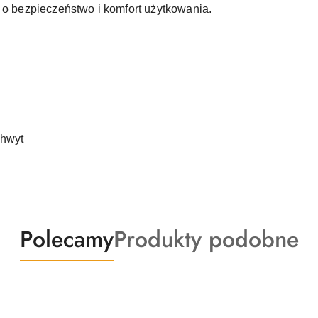
c o bezpieczeństwo i komfort użytkowania.
chwyt
Produkty
Produkty
Polecamy
Produkty podobne
o
o
statusie:
statusie: