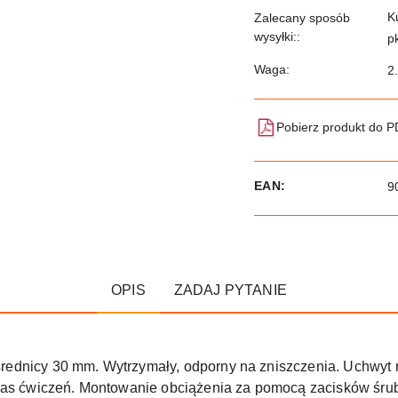
K
Zalecany sposób
wysyłki::
p
Waga:
2
Pobierz produkt do 
EAN:
9
OPIS
ZADAJ PYTANIE
o średnicy 30 mm. Wytrzymały, odporny na zniszczenia. Uchwyt
czas ćwiczeń. Montowanie obciążenia za pomocą zacisków śru