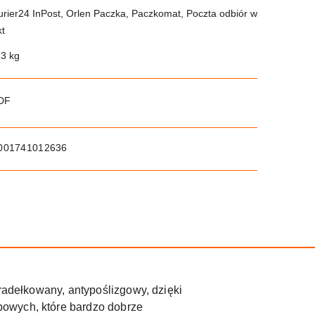
urier24 InPost, Orlen Paczka, Paczkomat, Poczta odbiór w
kt
.3 kg
PDF
001741012636
 radełkowany, antypoślizgowy, dzięki
bowych, które bardzo dobrze