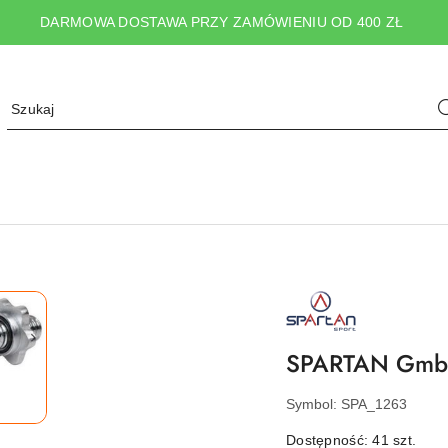
DARMOWA DOSTAWA PRZY ZAMÓWIENIU OD 400 ZŁ
NAZWA
PRODUCENTA:
SPARTAN
SPORT
SPARTAN GmbH 
Symbol:
SPA_1263
Dostępność:
41
szt.