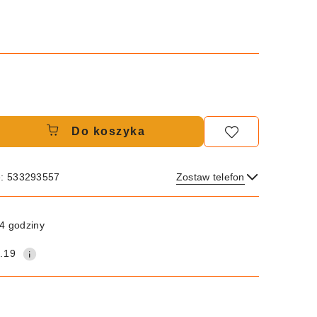
Do koszyka
e: 533293557
Zostaw telefon
Wyślij
4 godziny
.19