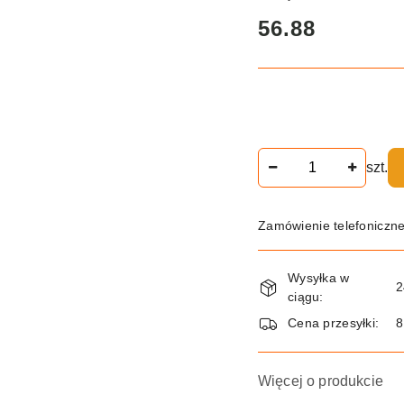
cena:
56.88
Ilość
szt.
Zamówienie telefoniczn
Dostępność
Wysyłka w
i
2
ciągu:
dostawa
Cena przesyłki:
8
Więcej o produkcie