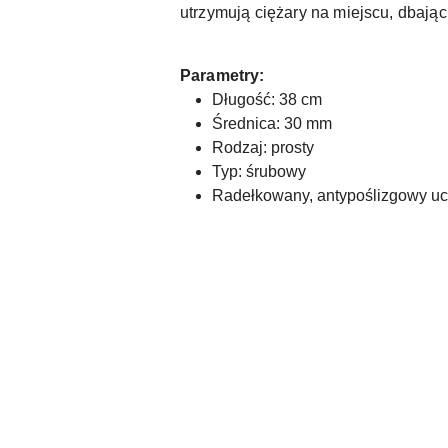
utrzymują ciężary na miejscu, dbają
Parametry:
Długość: 38 cm
Średnica: 30 mm
Rodzaj: prosty
Typ: śrubowy
Radełkowany, antypoślizgowy u
Pomiń karuzelę produktów