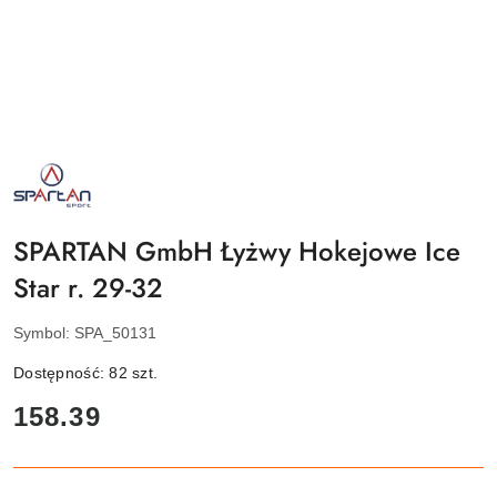
NAZWA
PRODUCENTA:
SPARTAN
SPORT
SPARTAN GmbH Łyżwy Hokejowe Ice
Star r. 29-32
Symbol:
SPA_50131
Dostępność:
82
szt.
cena:
158.39