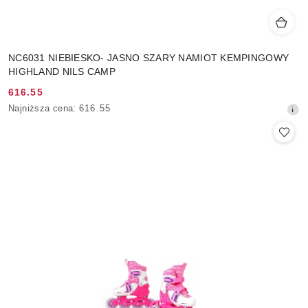
NC6031 NIEBIESKO- JASNO SZARY NAMIOT KEMPINGOWY
HIGHLAND NILS CAMP
616.55
Cena
Najniższa
Najniższa cena:
616.55
promocyjna:
cena
z
30
dni
przed
obniżką