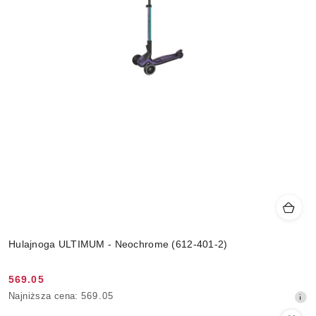
Hulajnoga ULTIMUM - Neochrome (612-401-2)
569.05
Cena
Najniższa
Najniższa cena:
569.05
promocyjna:
cena