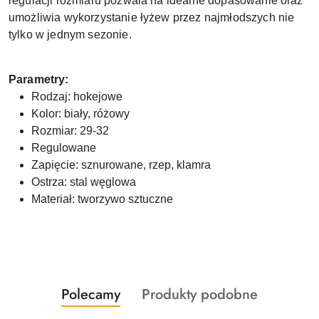
regulacji rozmiaru pozwala na idealne dopasowanie oraz
umożliwia wykorzystanie łyżew przez najmłodszych nie
tylko w jednym sezonie.
Parametry:
Rodzaj: hokejowe
Kolor: biały, różowy
Rozmiar: 29-32
Regulowane
Zapięcie: sznurowane, rzep, klamra
Ostrza: stal węglowa
Materiał: tworzywo sztuczne
Produkty
Produkty
Polecamy
Produkty podobne
Pomiń karuzelę produktów
o
o