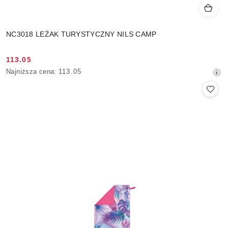
NC3018 LEŻAK TURYSTYCZNY NILS CAMP
113.05
Cena
Najniższa
Najniższa cena:
113.05
promocyjna:
cena
z
30
dni
przed
obniżką