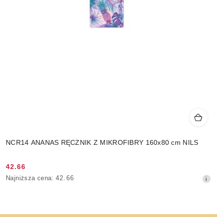
NCR14 ANANAS RĘCZNIK Z MIKROFIBRY 160x80 cm NILS
42.66
Cena
Najniższa
Najniższa cena:
42.66
promocyjna:
cena
z
30
dni